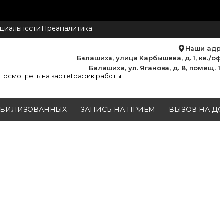
циальности
Преаналитика
Наши ад
Балашиха, улица Карбышева, д. 1, кв./оф
Балашиха, ул. Яганова, д. 8, помещ. 
Посмотреть на карте
График работы
МОБИЛИЗОВАННЫХ
ЗАПИСЬ НА ПРИЁМ
ВЫЗОВ НА Д