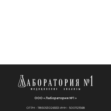
ООО « Лаборатория №1 »
ОГРН -
1185053026553
ИНН -
5001121568