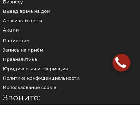
Бизнесу
Выезд врача на дом
Анализы и цены
Акции
Пациентам
Запись на приём
Преаналитика
Юридическая информация
Политика конфиденциальности
Использование cookie
Звоните:
+7 (929) 524-55-59
Принимаем звонки круглосуточно
Заказать звонок
Пишите: