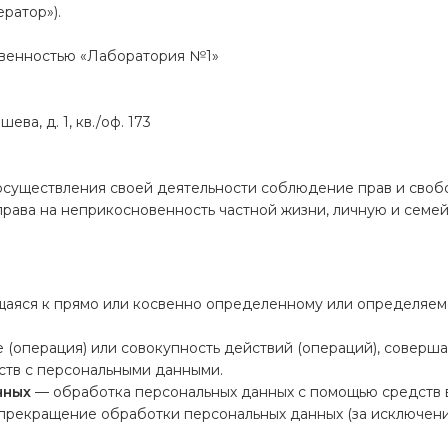
ратор»).
твенностью «Лаборатория №1»
ва, д. 1, кв./оф. 173
 осуществления своей деятельности соблюдение прав и своб
права на неприкосновенность частной жизни, личную и семей
аяся к прямо или косвенно определенному или определяем
(операция) или совокупность действий (операций), соверш
дств с персональными данными.
нных
— обработка персональных данных с помощью средств 
рекращение обработки персональных данных (за исключени