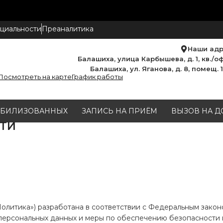
циальности
Преаналитика
Наши ад
Балашиха, улица Карбышева, д. 1, кв./оф
Балашиха, ул. Яганова, д. 8, помещ. 
Посмотреть на карте
График работы
МОБИЛИЗОВАННЫХ
ЗАПИСЬ НА ПРИЁМ
ВЫЗОВ НА Д
ТИ
олитика») разработана в соответствии с Федеральным законо
персональных данных и меры по обеспечению безопасности 