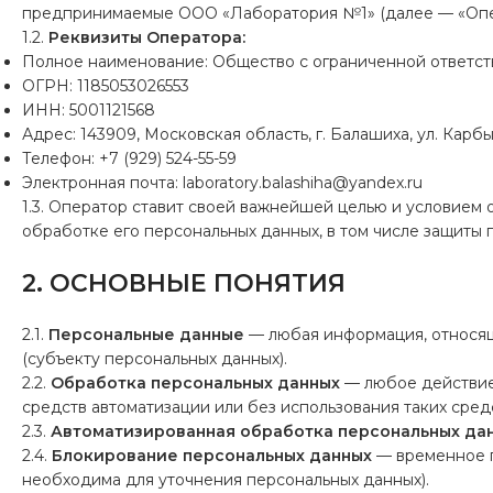
предпринимаемые ООО «Лаборатория №1» (далее — «Опе
1.2.
Реквизиты Оператора:
Полное наименование: Общество с ограниченной ответс
ОГРН: 1185053026553
ИНН: 5001121568
Адрес: 143909, Московская область, г. Балашиха, ул. Карбыше
Телефон: +7 (929) 524-55-59
Электронная почта:
laboratory.balashiha@yandex.ru
1.3. Оператор ставит своей важнейшей целью и условием
обработке его персональных данных, в том числе защиты 
2. ОСНОВНЫЕ ПОНЯТИЯ
2.1.
Персональные данные
— любая информация, относящ
(субъекту персональных данных).
2.2.
Обработка персональных данных
— любое действие 
средств автоматизации или без использования таких сре
2.3.
Автоматизированная обработка персональных да
2.4.
Блокирование персональных данных
— временное п
необходима для уточнения персональных данных).