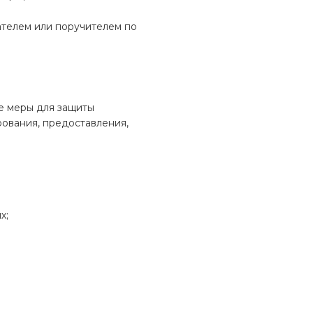
ателем или поручителем по
е меры для защиты
рования, предоставления,
х;