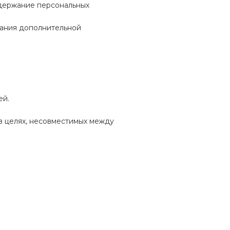
одержание персональных
вания дополнительной
ей.
в целях, несовместимых между