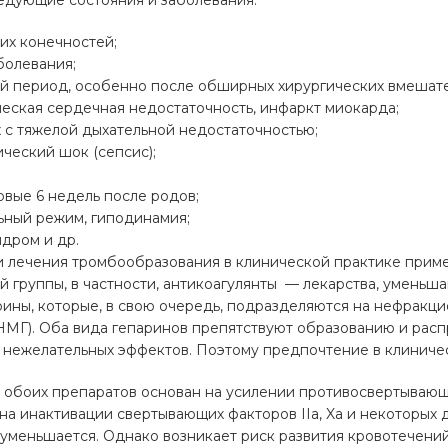
едующие состояния и заболевания:
их конечностей;
болевания;
 период, особенно после обширных хирургических вмешате
еская сердечная недостаточность, инфаркт миокарда;
 с тяжелой дыхательной недостаточностью;
ческий шок (сепсис);
вые 6 недель после родов;
ьный режим, гиподинамия;
дром и др.
и лечения тромбообразования в клинической практике прим
 группы, в частности, антикоагулянты — лекарства, уменьш
рины, которые, в свою очередь, подразделяются на нефракц
НМГ). Оба вида гепаринов препятствуют образованию и рас
нежелательных эффектов. Поэтому предпочтение в клиничес
 обоих препаратов основан на усилении противосвертывающ
и на инактивации свертывающих факторов IIa, Xa и некоторых д
 уменьшается. Однако возникает риск развития кровотечени