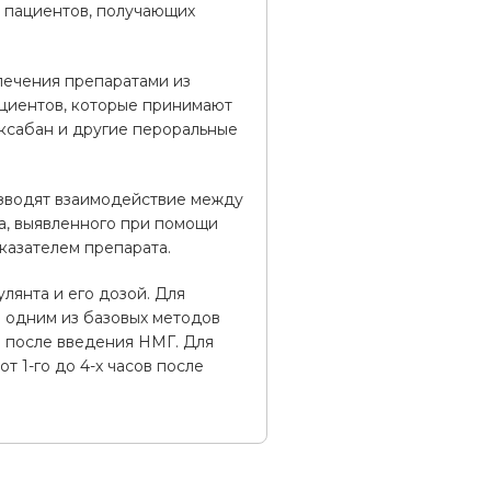
у пациентов, получающих
лечения препаратами из
ациентов, которые принимают
ксабан и другие пероральные
оизводят взаимодействие между
a, выявленного при помощи
казателем препарата.
лянта и его дозой. Для
 одним из базовых методов
а после введения НМГ. Для
т 1-го до 4-х часов после