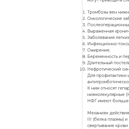
могут приводить сл
Тромбозы вен нижн
Онкологические за
Послеоперационный
Выраженная хронич
Заболевания легких
Инфекционно-токси
Ожирение;
Беременность и пер
Длительный постел
Нефротический син
Для профилактики 
антитромботической
К ним относят гепа
низмолекулярные (
НФГ имеют больше 
Механизм действия
III (белка плазмы) 
свертывание крови