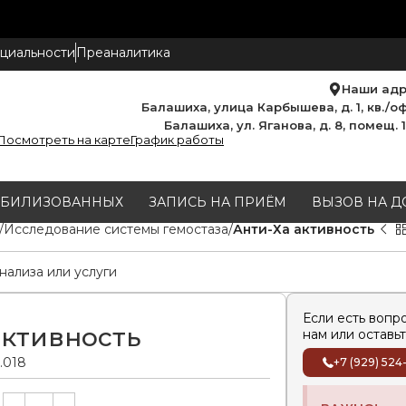
циальности
Преаналитика
Наши ад
Балашиха, улица Карбышева, д. 1, кв./оф
Балашиха, ул. Яганова, д. 8, помещ. 
Посмотреть на карте
График работы
МОБИЛИЗОВАННЫХ
ЗАПИСЬ НА ПРИЁМ
ВЫЗОВ НА Д
Исследование системы гемостаза
Анти-Ха активность
Если есть вопр
активность
нам или оставьт
0.018
+7 (929) 524
Alternative: