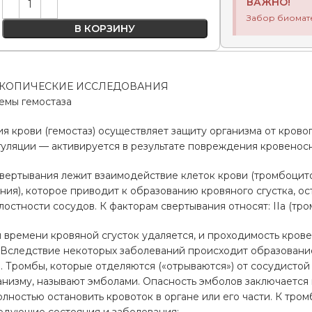
ВАЖНО!
Забор биомат
В КОРЗИНУ
КОПИЧЕСКИЕ ИССЛЕДОВАНИЯ
емы гемостаза
я крови (гемостаз) осуществляет защиту организма от крово
уляции — активируется в результате повреждения кровеносн
вертывания лежит взаимодействие клеток крови (тромбоцито
ния), которое приводит к образованию кровяного сгустка, о
стности сосудов. К факторам свертывания относят: IIa (тромбин
 времени кровяной сгусток удаляется, и проходимость кров
. Вследствие некоторых заболеваний происходит образовани
. Тромбы, которые отделяются («отрываются») от сосудистой
анизму, называют эмболами. Опасность эмболов заключается в
олностью остановить кровоток в органе или его части. К т