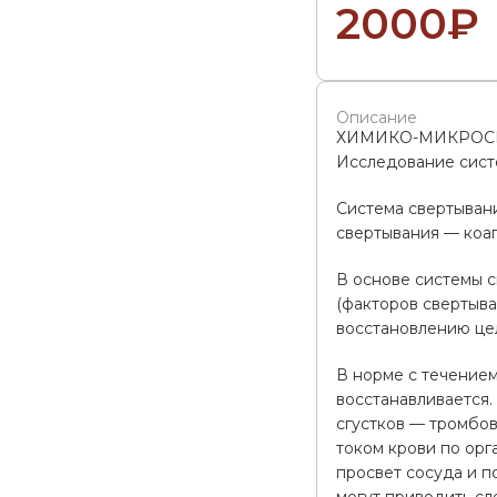
2000
₽
Описание
ХИМИКО-МИКРОС
Исследование сист
Система свертывани
свертывания — коаг
В основе системы с
(факторов свертыва
восстановлению цело
В норме с течением
восстанавливается
сгустков — тромбов
током крови по орг
просвет сосуда и п