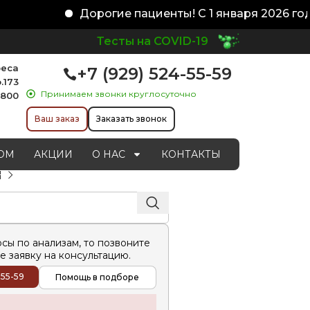
Дорогие пациенты! С 1 января 2026 года
Тесты на COVID-19
реса
+7 (929) 524-55-59
.173
Принимаем звонки круглосуточно
1800
Ваш заказ
Заказать звонок
ОМ
АКЦИИ
О НАС
КОНТАКТЫ
осы по анализам, то позвоните
е заявку на консультацию.
-55-59
Помощь в подборе