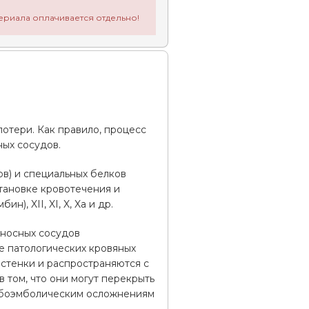
ериала оплачивается отдельно!
потери. Как правило, процесс
ых сосудов.
в) и специальных белков
становке кровотечения и
), XII, XI, X, Xa и др.
еносных сосудов
е патологических кровяных
 стенки и распространяются с
 том, что они могут перекрыть
ромбоэмболическим осложнениям