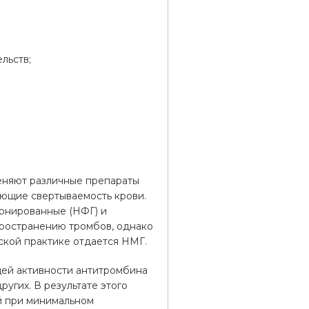
льств;
еняют различные препараты
ающие свертываемость крови.
ионированные (НФГ) и
пространению тромбов, однако
кой практике отдается НМГ.
ей активности антитромбина
ругих. В результате этого
й при минимальном