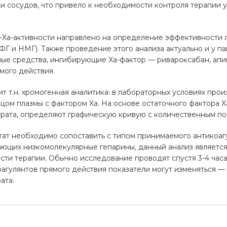
 сосудов, что привело к необходимости контроля терапии 
-Xa-активности направлено на определение эффективности 
ФГ и НМГ). Также проведение этого анализа актуально и у п
ные средства, ингибирующие Xa-фактор — ривароксабан, апи
мого действия.
ит т.н. хромогенная аналитика: в лабораторных условиях пр
ом плазмы с фактором Xa. На основе остаточного фактора X
трата, определяют графическую кривую с количественным по
ат необходимо сопоставить с типом принимаемого антикоагу
ающих низкомолекулярные гепарины, данный анализ является
ти терапии. Обычно исследование проводят спустя 3-4 час
агулянтов прямого действия показатели могут изменяться — о
ата.