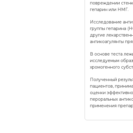
повреждении стенки
гепарин или НМГ.
Исследование анти
группы гепарина (Н
другие лекарствен
антикоагулянты пря
В основе теста леж
исследуемым образц
хромогенного субс
Полученный результ
пациентов, приним
оценки эффективнос
пероральных антико
применения препар