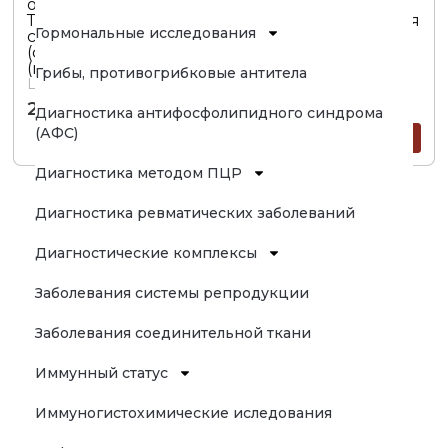
общ.; Билирубин пр.; Железо; Ферритин;
Трансферрин; Латентная железосвязывающая
Гормональные исследования
способность сыворотки (НЖСС); Витамин В9
(фолиевая кислота); Витамин В12
(цианкобаламин))
Грибы, противогрибковые антитела
Цена
2700
₽
Диагностика антифосфолипидного синдрома
(АФС)
В ЗАКАЗ
Диагностика методом ПЦР
Диагностика ревматических заболеваний
Диагностические комплексы
Заболевания системы репродукции
Заболевания соединительной ткани
Иммунный статус
Иммуногистохимические иследования