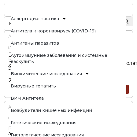
Аллергодиагностика
Антитела к коронавирусу (COVID-19)
Артикул
Антигены паразитов
L18.50.00.0.014
Наименование
Аутоиммунные заболевания и системные
Биохимическая диагностика анемий
васкулиты
(Железо,ОЖСС,Трансферрин,Ферритин,В12,Фолат
Эритропоэтин)
Цена
Биохимические исследования
2900
₽
Вирусные гепатиты
В ЗАКАЗ
ВИЧ Антитела
Артикул
Возбудители кишечных инфекций
L18.50.00.0.036
Генетические исследования
Наименование
Гематологический, диагностика анемий (Кл.
анализ крови; Ретикулоциты; Билирубин
Гистологические исследования