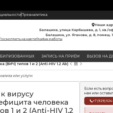
циальности
Преаналитика
Наши ад
Балашиха, улица Карбышева, д. 1, кв./оф
Балашиха, ул. Яганова, д. 8, помещ. 
Посмотреть на карте
График работы
МОБИЛИЗОВАННЫХ
ЗАПИСЬ НА ПРИЁМ
ВЫЗОВ НА Д
ВИЧ) типов 1 и 2 (Anti-HIV 1.2 Ab)
Если есть вопр
 к вирусу
нам или оставьт
фицита человека
+7 (929) 524
в 1 и 2 (Anti-HIV 1.2