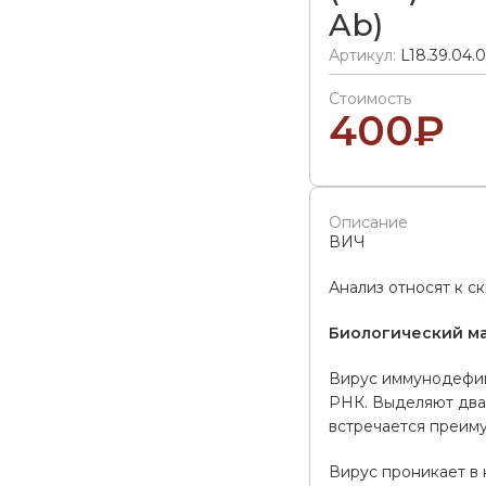
Ab)
Артикул:
L18.39.04.
Стоимость
400
₽
Описание
ВИЧ
Анализ относят к с
Биологический м
Вирус иммунодефици
РНК. Выделяют два 
встречается преим
Вирус проникает в 