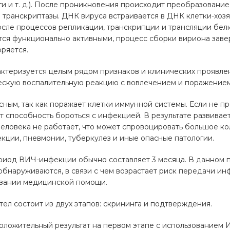
и и т. д.). После проникновения происходит преобразовани
транскриптазы. ДНК вируса встраивается в ДНК клетки-хозя
сле процессов репликации, транскрипции и трансляции бел
тся функционально активными, процесс сборки вириона зав
оряется.
ктеризуется целым рядом признаков и клинических проявлен
ескую воспалительную реакцию с вовлечением и поражением 
сным, так как поражает клетки иммунной системы. Если не п
т способность бороться с инфекцией. В результате развивае
еловека не работает, что может спровоцировать большое ко
кции, пневмонии, туберкулез и иные опасные патологии.
иод ВИЧ-инфекции обычно составляет 3 месяца. В данном 
обнаруживаются, в связи с чем возрастает риск передачи ин
азании медицинской помощи.
ел состоит из двух этапов: скрининга и подтверждения.
оложительный результат на первом этапе с использованием 