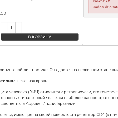
ВАЖНО!
Забор биомат
0.001
Alternative:
В КОРЗИНУ
крининговой диагностике. Он сдается на первичном этапе вы
атериал
: венозная кровь.
та человека (ВИЧ) относится к ретровирусам, его генетич
основных типа: первый является наиболее распространенным
ущественно в Африке, Индии, Бразилии.
клетки, имеющие на своей поверхности рецептор CD4 (к ним 