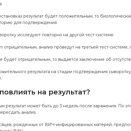
а.
постановках результат будет положительным, то биологическ
торию для подтверждения.
воротку исследуют повторно на другой тест-системе.
ет отрицательным, анализ проведут на третьей тест-системе,
же будет отрицательным, то выдается заключение об отсутств
ожительного результата на стадии подтверждения сыворотк
.
повлиять на результат?
 результат может быть до 3 недель после заражения. По эт
пересдать анализ.
есяцев, рожденных от ВИЧ-инфицированных матерей, предпо