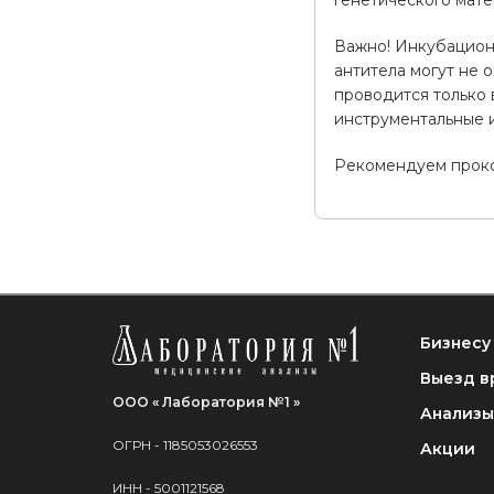
генетического мат
Важно! Инкубацион
антитела могут не 
проводится только 
инструментальные 
Рекомендуем проко
Бизнесу
Выезд в
ООО « Лаборатория №1 »
Анализы
ОГРН - 1185053026553
Акции
ИНН - 5001121568