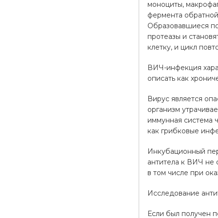
моноциты, макрофаг
фермента обратной 
Образовавшиеся по
протеазы и становя
клетку, и цикл повт
ВИЧ-инфекция хара
описать как хронич
Вирус является опа
организм утрачивае
иммунная система ч
как грибковые инфе
Инкубационный пер
антитела к ВИЧ не 
в том числе при ок
Исследование антит
Если был получен п