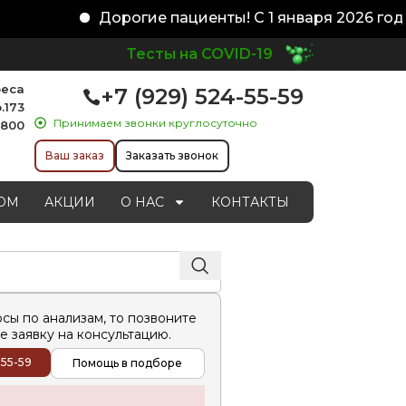
Дорогие пациенты! С 1 января 2026 года 
Тесты на COVID-19
реса
+7 (929) 524-55-59
.173
Принимаем звонки круглосуточно
1800
Ваш заказ
Заказать звонок
ОМ
АКЦИИ
О НАС
КОНТАКТЫ
осы по анализам, то позвоните
е заявку на консультацию.
-55-59
Помощь в подборе