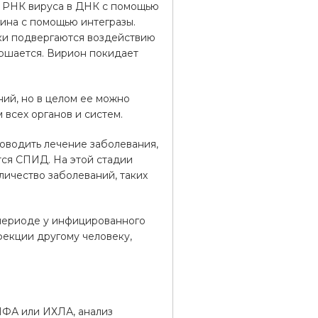
е РНК вируса в ДНК с помощью
ина с помощью интегразы.
ки подвергаются воздействию
ершается. Вирион покидает
ий, но в целом ее можно
всех органов и систем.
роводить лечение заболевания,
тся СПИД. На этой стадии
личество заболеваний, таких
периоде у инфицированного
фекции другому человеку,
ИФА или ИХЛА, анализ