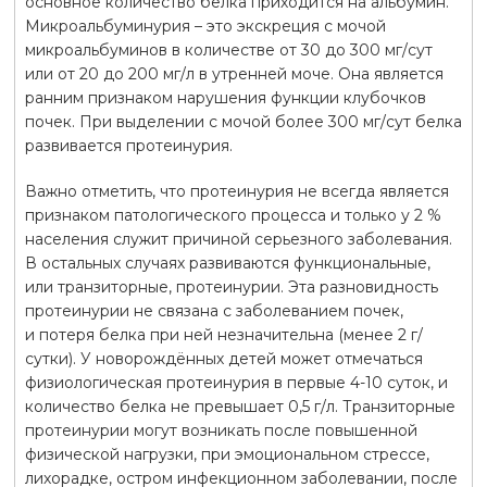
основное количество белка приходится на альбумин.
Микроальбуминурия – это экскреция с мочой
микроальбуминов в количестве от 30 до 300 мг/сут
или от 20 до 200 мг/л в утренней моче. Она является
ранним признаком нарушения функции клубочков
почек. При выделении с мочой более 300 мг/сут белка
развивается протеинурия.
Важно отметить, что протеинурия не всегда является
признаком патологического процесса и только у 2 %
населения служит причиной серьезного заболевания.
В остальных случаях развиваются функциональные,
или транзиторные, протеинурии. Эта разновидность
протеинурии не связана с заболеванием почек,
и потеря белка при ней незначительна (менее 2 г/
сутки). У новорождённых детей может отмечаться
физиологическая протеинурия в первые 4-10 суток, и
количество белка не превышает 0,5 г/л. Транзиторные
протеинурии могут возникать после повышенной
физической нагрузки, при эмоциональном стрессе,
лихорадке, остром инфекционном заболевании, после