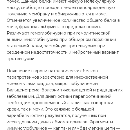
почек. Данные белки имеют низкую молекулярную
массу, свободно проходят через неповреждённую
почечную мембрану и обнаруживаются в моче.
Отмечается увеличенное количество общего белка в
моче, фракция альбумина в пределах нормы.
Различают гемоглобинурию при гемолитической
анемии, миоглобинурию при обширном поражении
мышечной ткани, застойную протеинурию при
сердечной недостаточности и нейрогенный вариант
протеинурии.
Появление в крови патологических белков –
парапротеинов характерно для множественной
миеломы, амилоидоза, макроглобулинемии
Вальденстрема, болезни тяжелых цепей и ряда других
заболеваний. Для диагностики парапротеинемий
необходим одновременный анализ как сыворотки
крови, так и мочи. Это связано с большой
вариабельностью результатов, полученных при
исследовании данных биоматериалов. Фрагменты
иммуноглобулинов — каппа- и лямбда-легкие цепи —