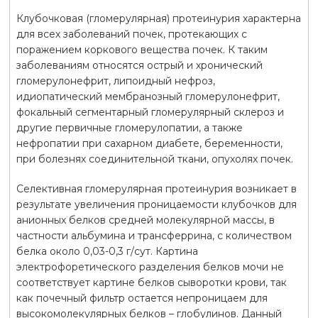
Клубочковая (гломерулярная) протеинурия характерна
для всех заболеваний почек, протекающих с
поражением коркового вещества почек. К таким
заболеваниям относятся острый и хронический
гломерулонефрит, липоидный нефроз,
идиопатический мембранозный гломерулонефрит,
фокальный сегментарный гломерулярный склероз и
другие первичные гломерулопатии, а также
нефропатии при сахарном диабете, беременности,
при болезнях соединительной ткани, опухолях почек.
Селективная гломерулярная протеинурия возникает в
результате увеличения проницаемости клубочков для
анионных белков средней молекулярной массы, в
частности альбумина и трансферрина, с количеством
белка около 0,03-0,3 г/сут. Картина
электрофоретического разделения белков мочи не
соответствует картине белков сыворотки крови, так
как почечный фильтр остается непроницаем для
высокомолекулярных белков – глобулинов. Данный