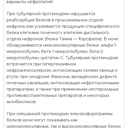
варианты нефропатий.
При тубулярной протеинурии нарушается
реабсорбция белков в проксимальном отделе
нефрона или усиливается продукция специфического
белка клетками почечного эпителия дистального
отдела нефронов (белка Тамма — Хорсфалла). В моче
обнаруживаются низкомолекулярные белки: альфа-1-
микроклобулин, бета-1-микроглобулин, бета-2-
микроглобулин, цистатин С. Тубулярная протеинурия
встречается при гипертензивном
нефроангиосклерозе, интоксикации солями свинца и
ртути, при синдроме Фанкони, врождённом дефекте
почечных канальцев, интоксикации нефротоксичными
препаратами, а также при применении нестероидных
противовоспалительных препаратов и некоторых
антибиотиков.
При смешанной протеинурии электрофореграммы
белков мочи могут показывать как
низкомолекулярные, так и высокомолекулярные белки