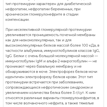
тип протеинурии характерен для диабетической
нефропатии, нефропатии беременных, при
хроническом гломерулонефрите в стадии
компенсации.
При неселективной гломерулярной протеинурии
увеличивается проницаемость почечной мембраны
как для низкомолекулярных, так и для
высокомолекулярных белков массой более 100 кДа, в
частности альбумина, иммуноглобулинов классов IgG,
IgG. Белки с очень большой молекулярной массой —
иммуноглобулин IgM и альфа-2-макроглобулин — не
проникают через базальную мембрану и не
обнаруживаются в моче. Электрофорез белков мочи
идентичен электрофорезу белков крови. Этот тип
протеинурии встречается при заболеваниях,
сопровождающихся нефротическим синдромом и
увеличением количества белка более 3 г/сут. К ним
относятся различные варианты гломерулонефритов, в
том числе волчаночного нефрита, а также тяжелые