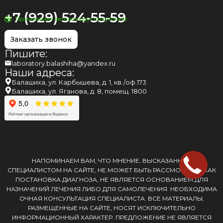
+7 (929) 524-55-59
Принимаем звонки круглосуточно
Заказать звонок
Пишите:
laboratory.balashiha@yandex.ru
Наши адреса:
Балашиха, ул. Карбышева, д. 1, кв./оф.173
Балашиха, ул. Яганова, д. 8, помещ. 1800
НАПОМИНАЕМ ВАМ, ЧТО МНЕНИЕ, ВЫСКАЗАННОЕ
СПЕЦИАЛИСТОМ НА САЙТЕ, НЕ МОЖЕТ БЫТЬ РАССМОТРЕНО КАК
ПОСТАНОВКА ДИАГНОЗА, НЕ ЯВЛЯЕТСЯ ОСНОВАНИЕМ ДЛЯ
НАЗНАЧЕНИЙ ЛЕЧЕНИЯ ЛИБО ДЛЯ САМОЛЕЧЕНИЯ. НЕОБХОДИМА
ОЧНАЯ КОНСУЛЬТАЦИЯ СПЕЦИАЛИСТА. ВСЕ МАТЕРИАЛЫ,
РАЗМЕЩЕННЫЕ НА САЙТЕ, НОСЯТ ИСКЛЮЧИТЕЛЬНО
ИНФОРМАЦИОННЫЙ ХАРАКТЕР. ПРЕДЛОЖЕНИЕ НЕ ЯВЛЯЕТСЯ