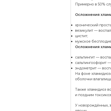
Примерно в 50% сл
Осложнения хлами
хронический проста
везикулит — воспал
цистит;
мужское бесплодие
Осложнения хлам
сальпингит — воспа
сальпингоофорит — 
эндометрит — восп
На фоне хламидиоз
оболочки влагалища
Также хламидиоз в
и поздним токсико
У новорождённых, 
лёгких.