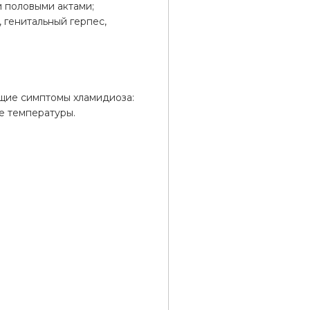
 половыми актами;
 генитальный герпес,
щие симптомы хламидиоза:
е температуры.