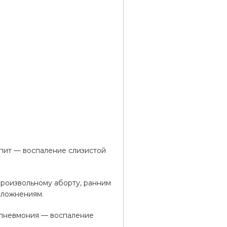
пит — воспаление слизистой
роизвольному аборту, ранним
сложнениям.
 пневмония — воспаление