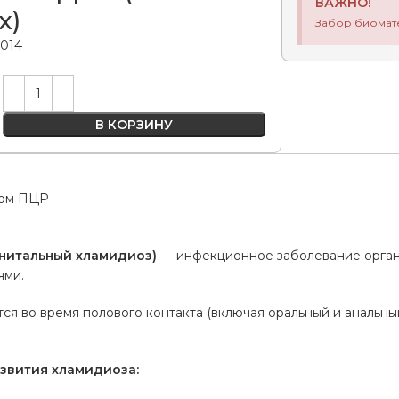
ВАЖНО!
х)
Забор биомат
.014
Alternative:
В КОРЗИНУ
дом ПЦР
нитальный хламидиоз)
— инфекционное заболевание орган
ями.
я во время полового контакта (включая оральный и анальный 
звития хламидиоза: