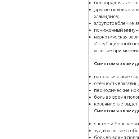
беспорядочные пол
другие половые инф
хламидиоз;
злоупотребление а
пониженный иммуни
наркотическая зави
Инкубационный пер
жжение при мочеис
Симптомы хламиди
патологические выд
отёчность влагалищ
периодические ною
боль во время полов
кровянистые выделе
Симптомы хламиди
частое и болезнен
зуд и жжение в обл
боль во время полов