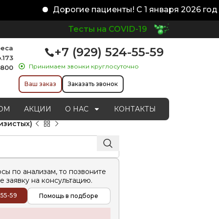
Дорогие пациенты! С 1 января 2026 года 
Тесты на COVID-19
реса
+7 (929) 524-55-59
.173
Принимаем звонки круглосуточно
1800
Ваш заказ
Заказать звонок
ОМ
АКЦИИ
О НАС
КОНТАКТЫ
изистых)
осы по анализам, то позвоните
е заявку на консультацию.
-55-59
Помощь в подборе