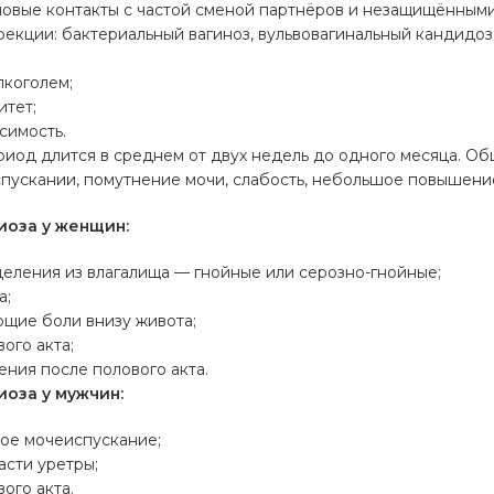
овые контакты с частой сменой партнёров и незащищёнными
екции: бактериальный вагиноз, вульвовагинальный кандидоз,
лкоголем;
тет;
симость.
иод длится в среднем от двух недель до одного месяца. Об
пускании, помутнение мочи, слабость, небольшое повышени
оза у женщин:
еления из влагалища — гнойные или серозно-гнойные;
а;
щие боли внизу живота;
ого акта;
ния после полового акта.
оза у мужчин:
ное мочеиспускание;
асти уретры;
ого акта.