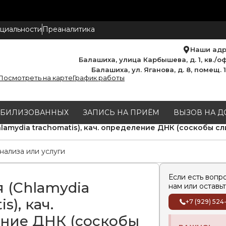
циальности
Преаналитика
Наши ад
Балашиха, улица Карбышева, д. 1, кв./оф
Балашиха, ул. Яганова, д. 8, помещ. 
Посмотреть на карте
График работы
МОБИЛИЗОВАННЫХ
ЗАПИСЬ НА ПРИЁМ
ВЫЗОВ НА Д
lamydia trachomatis), кач. определение ДНК (соскобы сл
Если есть вопр
 (Chlamydia
нам или оставьт
s), кач.
+7 (929) 524
ние ДНК (соскобы