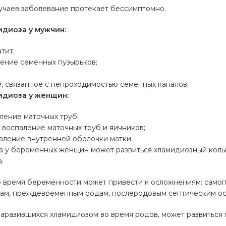
учаев заболевание протекает бессимптомно.
диоза у мужчин:
тит;
ение семенных пузырьков;
, связанное с непроходимостью семенных каналов.
идиоза у женщин:
ление маточных труб;
воспаление маточных труб и яичников;
аление внутренней оболочки матки.
а у беременных женщин может развиться хламидиозный коль
.
о время беременности может привести к осложнениям: самоп
зам, преждевременным родам, послеродовым септическим о
заразившихся хламидиозом во время родов, может развиться