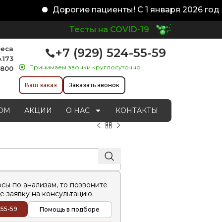
Дорогие пациенты! С 1 января 2026 года и
Тесты на COVID-19
реса
+7 (929) 524-55-59
.173
Принимаем звонки круглосуточно
1800
Ваш заказ
Заказать звонок
ОМ
АКЦИИ
О НАС
КОНТАКТЫ
осы по анализам, то позвоните
е заявку на консультацию.
-55-59
Помощь в подборе