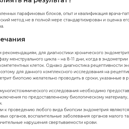
лиять на результат?
ленных парафиновых блоков, опыт и квалификация врача-пат
кий метод не в полной мере стандартизирован и оценка его
а.
мечания
м рекомендациям, для диагностики хронического эндометрит
азу менструального цикла – на 8-11 дни, когда в эндометри
компетентных клеток. Однако диагностика рецептивности э
поэтому для данного комплексного исследования на рецепти
етрит биопсию желательно проводить в сроки, указанные в 
муногистохимического исследования необходимо предостави
аключения по предоставленному биологическому материалу, 
и.
и к проведению любого вида биопсии эндометрия являются
ых органов, воспалительные заболевания органов малого таз
ачительные нарушения свертываемости крови.