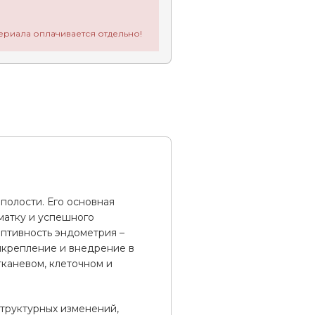
ериала оплачивается отдельно!
полости. Его основная
матку и успешного
птивность эндометрия –
икрепление и внедрение в
тканевом, клеточном и
структурных изменений,