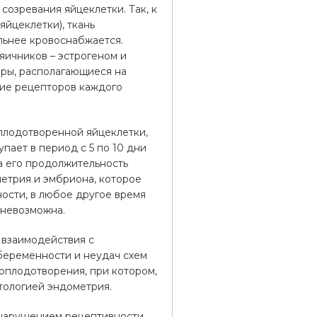
озревания яйцеклетки. Так, к
йцеклетки), ткань
льнее кровоснабжается.
яичников – эстрогеном и
оры, располагающиеся на
ние рецепторов каждого
плодотворенной яйцеклетки,
пает в период с 5 по 10 дни
 а его продолжительность
метрия и эмбриона, которое
ости, в любое другое время
 невозможна.
 взаимодействия с
беременности и неудач схем
 оплодотворения, при котором,
тологией эндометрия.
 нарушением рецептивности