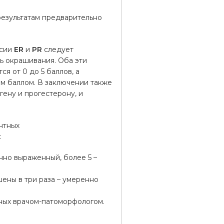
результатам предварительно
ссии
ER
и
PR
следует
ть окрашивания. Оба эти
я от 0 до 5 баллов, а
ым баллом. В заключении также
гену и прогестерону, и
нтных
:
енно выраженный, более 5 –
шены в три раза – умеренно
ных врачом-патоморфологом.