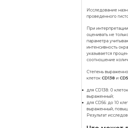
Исследование назн
проведенного гист
При интерпретации
оценивать не тольк
параметра учитывают
интенсивность окра
указывается процен
соотношение количе
Степень выраженно
клеток
CD138
и
CD5
для CD138: 0 клето
выраженный;
для CD56: до 10 кл
выраженный, повыше
Результат исследо