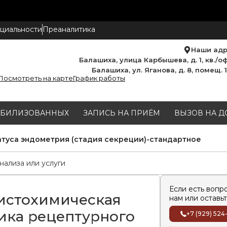
циальности
Преаналитика
Наши ад
Балашиха, улица Карбышева, д. 1, кв./оф
Балашиха, ул. Яганова, д. 8, помещ. 
Посмотреть на карте
График работы
МОБИЛИЗОВАННЫХ
ЗАПИСЬ НА ПРИЁМ
ВЫЗОВ НА Д
туса эндометрия (стадия секреции)-стандартное
Если есть вопр
истохимическая
нам или оставьт
ика рецептурного
+7 (929) 524