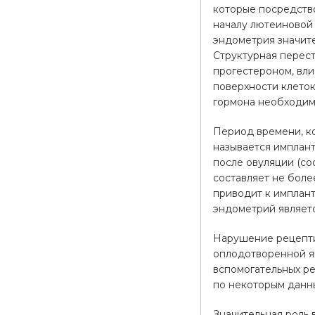
которые посредство
началу лютеиновой 
эндометрия значите
Структурная перес
прогестероном, вл
поверхности клето
гормона необходим
Период времени, к
называется имплант
после овуляции (со
составляет не боле
приводит к имплан
эндометрий являет
Нарушение рецепти
оплодотворенной я
вспомогательных ре
по некоторым данн
Значительная роль