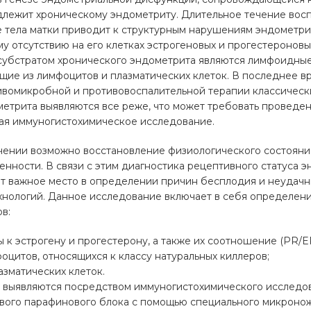
длежит хроническому эндометриту. Длительное течение восп
е тела матки приводит к структурным нарушениям эндометр
у отсутствию на его клетках эстрогеновых и прогестероновы
убстратом хронического эндометрита являются лимфоидные
щие из лимфоцитов и плазматических клеток. В последнее в
вомикробной и противовоспалительной терапии классически
метрита выявляются все реже, что может требовать проведе
чая иммуногистохимическое исследование.
чении возможно восстановление физиологического состоян
нности. В связи с этим диагностика рецептивного статуса э
т важное место в определении причин бесплодия и неудачн
хнологий. Данное исследование включает в себя определени
в:
 к эстрогену и прогестерону, а также их соотношение (PR/ER
оцитов, относящихся к классу натуральных киллеров;
зматических клеток.
 выявляются посредством иммуногистохимического исследов
ового парафинового блока с помощью специального микроно