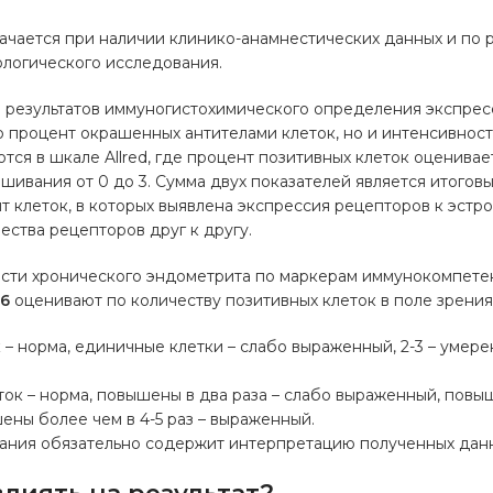
ачается при наличии клинико-анамнестических данных и по 
ологического исследования.
 результатов иммуногистохимического определения экспре
о процент окрашенных антителами клеток, но и интенсивнос
ся в шкале Allred, где процент позитивных клеток оцениваетс
шивания от 0 до 3. Сумма двух показателей является итогов
т клеток, в которых выявлена экспрессия рецепторов к эстро
ства рецепторов друг к другу.
сти хронического эндометрита по маркерам иммунокомпете
6
оценивают по количеству позитивных клеток в поле зрения
к – норма, единичные клетки – слабо выраженный, 2-3 – умер
еток – норма, повышены в два раза – слабо выраженный, повы
ны более чем в 4-5 раз – выраженный.
вания обязательно содержит интерпретацию полученных дан