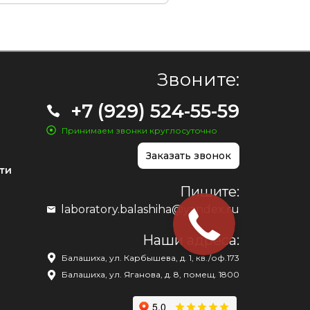
Звоните:
+7 (929) 524-55-59
Принимаем звонки круглосуточно
Заказать звонок
ти
Пишите:
laboratory.balashiha@yandex.ru
Наши адреса:
Балашиха, ул. Карбышева, д. 1, кв./оф.173
Балашиха, ул. Яганова, д. 8, помещ. 1800