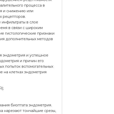
алительного процесса в
ия и снижению или
х рецепторов.
 инфильтраты в слое
ремя в связи с широким
е гистологические признаки
ния дополнительных методов
ия эндометрия и успешное
ндометрия и причин его
ых попыток вспомогательных
е на клетках эндометрия
);
ания биоптата эндометрия.
жа нарезают тончайшие срезы,