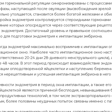
м гормональной регуляции синхронизированы с процессами с
фазы, наступающей после овуляции (высвобождения зрелой я
льно утолщается, становится более богатой железами и оби
тройка эндометрия контролируется стероидными гормонами 
ияние которых опосредуется через соответствующие рецепт
к эндометрия. Достаточный уровень и правильное соотноше
о для подготовки эндометрия к имплантации эмбриона.
огда эндометрий максимально восприимчив к имплантации о
ационное окно. Наиболее часто имплантационное окно насту
ответственно 20-24 дни 28-дневного менструального цикла),
е 48 часов. В этот период происходит взаимодействие эндо
тации оплодотворенной яйцеклетки и наступлению беременн
ся нерецептивным и успешная имплантация эмбриона в него
вности эндометрия в период окна имплантации, а также его
йцеклеткой являются причиной бесплодия, невынашивания 
продуктивных технологий, в том числе экстракорпорального
ым, более половины неудачных попыток связаны именно с па
 в генезе эндометриальной дисфункции, сопровождающейся