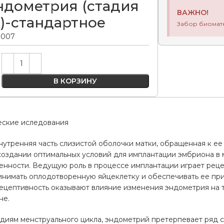
эндометрия (стадия
ВАЖНО!
)-стандартное
Забор биомат
0.007
Alternative:
В КОРЗИНУ
еские иследования
нутренняя часть слизистой оболочки матки, обращенная к ее 
создании оптимальных условий для имплантации эмбриона в 
енности. Ведущую роль в процессе имплантации играет реце
инимать оплодотворенную яйцеклетку и обеспечивать ее пр
рецептивность оказывают влияние изменения эндометрия на 
не.
диям менструального цикла, эндометрий претерпевает ряд 