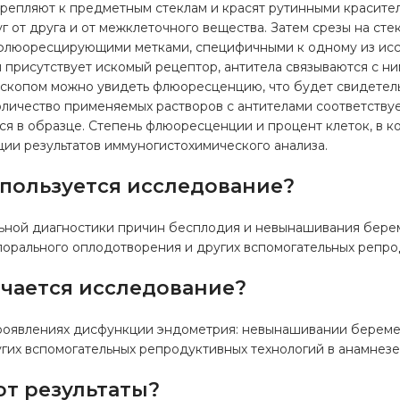
крепляют к предметным стеклам и красят рутинными красите
уг от друга и от межклеточного вещества. Затем срезы на ст
 флюоресцирующими метками, специфичными к одному из исс
 присутствует искомый рецептор, антитела связываются с ни
скопом можно увидеть флюоресценцию, что будет свидетель
Количество применяемых растворов с антителами соответству
я в образце. Степень флюоресценции и процент клеток, в кот
ии результатов иммуногистохимического анализа.
спользуется исследование?
ной диагностики причин бесплодия и невынашивания берем
орального оплодотворения и других вспомогательных репро
ачается исследование?
роявлениях дисфункции эндометрия: невынашивании береме
гих вспомогательных репродуктивных технологий в анамнезе
ют результаты?