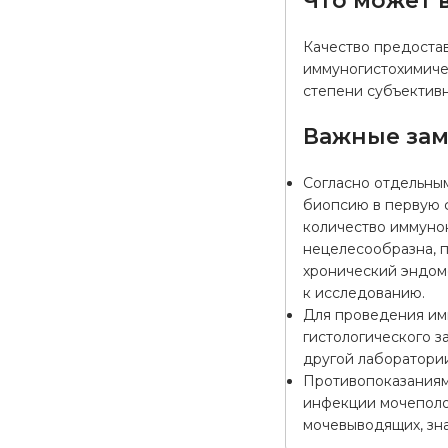
Что может в
Качество предостав
иммуногистохимичес
степени субъективн
Важные за
Согласно отдельны
биопсию в первую ф
количество иммуно
нецелесообразна, 
хронический эндом
к исследованию.
Для проведения им
гистологического з
другой лаборатори
Противопоказаниям
инфекции мочеполов
мочевыводящих, зн