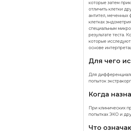
которые затем при
отличить клетки др
антител, меченных
клетках эндометрия
специальным микро
результате теста. 
которые исследуютс
основе интерпретац
Для чего и
Для дифференциаль
попыток экстракорп
Когда назн
При клинических п
попытках ЭКО и дру
Что означа