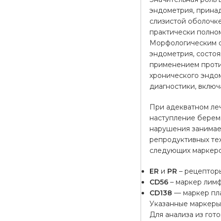
эндометрия, прина
слизистой оболочк
практически полном
Морфологическим с
эндометрия, состоя
применением проти
хронического эндо
диагностики, вклю
При адекватном ле
наступление береме
нарушения занимае
репродуктивных те
следующих маркеро
ER
и
PR
– рецепторы
CD56
– маркер лимф
CD138
— маркер пла
Указанные маркеры
Для анализа из гот