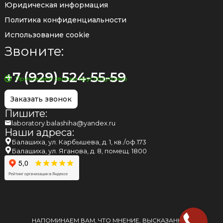
Юридическая информация
Политика конфиденциальности
Использование cookie
Звоните:
+7 (929) 524-55-59
Принимаем звонки круглосуточно
Заказать звонок
Пишите:
laboratory.balashiha@yandex.ru
Наши адреса:
Балашиха, ул. Карбышева, д. 1, кв./оф.173
Балашиха, ул. Яганова, д. 8, помещ. 1800
НАПОМИНАЕМ ВАМ, ЧТО МНЕНИЕ, ВЫСКАЗАННОЕ