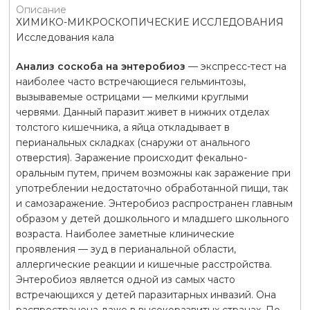
Описание
ХИМИКО-МИКРОСКОПИЧЕСКИЕ ИССЛЕДОВАНИЯ
Исследования кала
Анализ соскоба на энтеробиоз
— экспресс-тест на
наиболее часто встречающиеся гельминтозы,
вызывавемые острицами — мелкими круглыми
червями. Данный паразит живет в нижних отделах
толстого кишечника, а яйца откладывает в
перианальных складках (снаружи от анального
отверстия). Заражение происходит фекально-
оральным путем, причем возможны как заражение при
употреблении недостаточно обработанной пищи, так
и самозаражение. Энтеробиоз распространен главным
образом у детей дошкольного и младшего школьного
возраста. Наиболее заметные клинические
проявления — зуд в перианальной области,
аллергические реакции и кишечные расстройства.
Энтеробиоз является одной из самых часто
встречающихся у детей паразитарных инвазий. Она
распространена даже в высокоразвитых странах. По