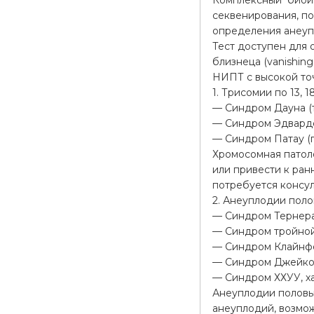
Комплексный биоин
секвенирования, по
определения анеуп
Тест доступен для
близнеца (vanishin
НИПТ с высокой точ
1. Трисомии по 13, 1
— Синдром Дауна (
— Синдром Эдвардс
— Синдром Патау (
Хромосомная патол
или привести к ран
потребуется консул
2. Анеуплодии поло
— Синдром Тернера
— Синдром тройной 
— Синдром Клайнфе
— Синдром Джейкоб
— Синдром ХХУУ, ха
Анеуплодии половы
анеуплодий, возмож