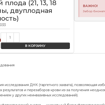
плода (21, 13, 18
ВАЖНО!
ы, двуплодная
Забор биомат
ость)
.033
Alternative:
₽
В КОРЗИНУ
едования
ия исследования ДНК (таргетного захвата), позволяющая из
 результатов и перезаборов крови из-за получения неоднозн
лением у других неинвазивных исследований).