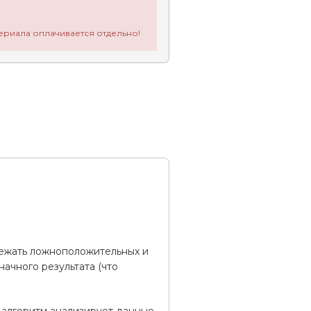
ериала оплачивается отдельно!
бежать ложноположительных и
ачного результата (что