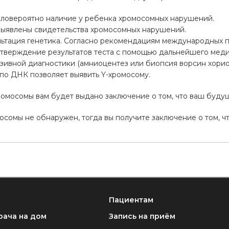
аловероятно наличие у ребенка хромосомных нарушений.
выявлены свидетельства хромосомных нарушений.
ьтация генетика. Согласно рекомендациям международных 
тверждение результатов теста с помощью дальнейшего меди
зивной диагностики (амниоцентез или биопсия ворсин хорио
по ДНК позволяет выявить Y-хромосому.
ромосомы вам будет выдано заключение о том, что ваш буду
осомы не обнаружен, тогда вы получите заключение о том, чт
Пациентам
рача на дом
Запись на приём