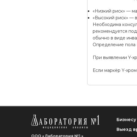
«Низкий риск» — м
«Высокий риск» — 
Необходима консул
рекомендуется под
обычно в виде инва
Определение пола 
При выявлении Y-х
Если маркёр Y-хром
Бизнесу
Выезд в
ООО « Лаборатория №1 »