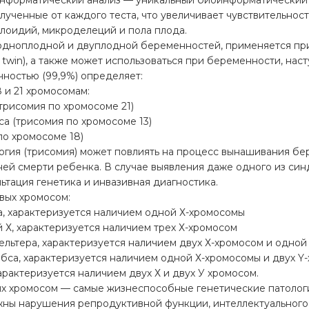
форматический анализ — уникальный биоинформатический 
лученные от каждого теста, что увеличивает чувствительнос
лоидий, микроделеций и пола плода.
 одноплодной и двуплодной беременностей, применяется пр
g twin), а также может использоваться при беременности, нас
ностью (99,9%) определяет:
8 и 21 хромосомам:
трисомия по хромосоме 21)
а (трисомия по хромосоме 13)
по хромосоме 18)
огия (трисомия) может повлиять на процесс вынашивания б
ней смерти ребенка. В случае выявления даже одного из си
ьтация генетика и инвазивная диагностика.
вых хромосом:
, характеризуется наличием одной Х-хромосомы
Х, характеризуется наличием трех Х-хромосом
льтера, характеризуется наличием двух Х-хромосом и одной
са, характеризуется наличием одной Х-хромосомы и двух Y
рактеризуется наличием двух Х и двух У хромосом.
х хромосом — самые жизнеспособные генетические патолог
ны нарушения репродуктивной функции, интеллектуального 