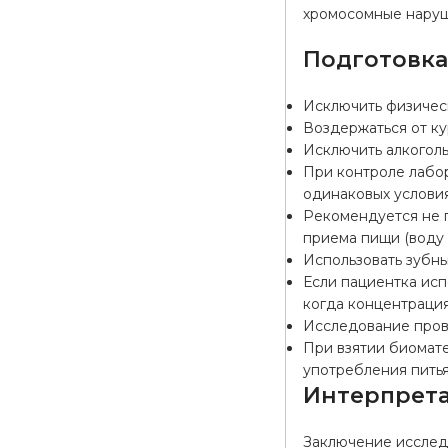
хромосомные наруше
Подготовк
Исключить физичес
Воздержаться от ку
Исключить алкоголь
При контроле лабо
одинаковых условия
Рекомендуется не п
приема пищи (воду 
Использовать зубны
Если пациентка исп
когда концентрация
Исследование прово
При взятии биомате
употребления питья
Интерпрета
Заключение исследо