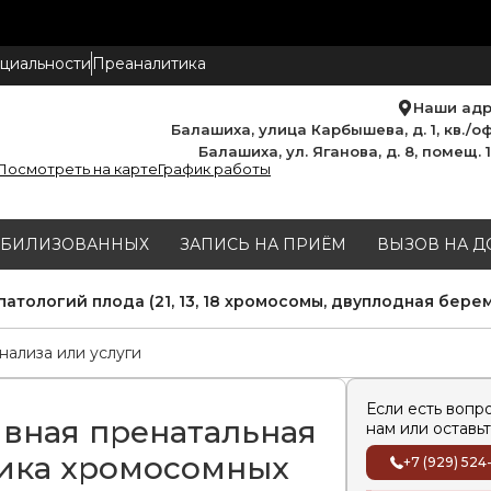
циальности
Преаналитика
Наши ад
Балашиха, улица Карбышева, д. 1, кв./оф
Балашиха, ул. Яганова, д. 8, помещ. 
Посмотреть на карте
График работы
МОБИЛИЗОВАННЫХ
ЗАПИСЬ НА ПРИЁМ
ВЫЗОВ НА Д
тологий плода (21, 13, 18 хромосомы, двуплодная бере
Если есть вопр
вная пренатальная
нам или оставьт
ика хромосомных
+7 (929) 524