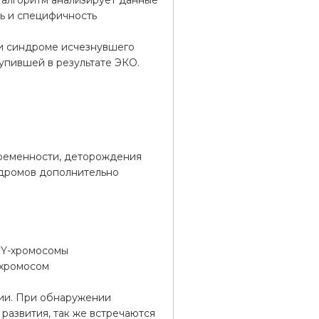
алгоритм анализирует данные
ть и специфичность
и синдроме исчезнувшего
тупившей в результате ЭКО.
еременности, деторождения
ндромов дополнительно
 Y-хромосомы
-хромосом
ии. При обнаружении
развития, так же встречаются