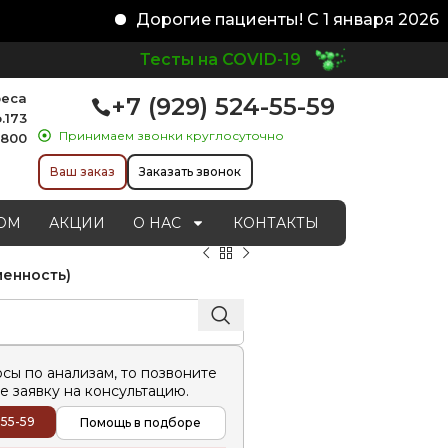
Дорогие пациенты! С 1 января 2026 го
Тесты на COVID-19
реса
+7 (929) 524-55-59
.173
Принимаем звонки круглосуточно
1800
Ваш заказ
Заказать звонок
ОМ
АКЦИИ
О НАС
КОНТАКТЫ
менность)
осы по анализам, то позвоните
е заявку на консультацию.
-55-59
Помощь в подборе