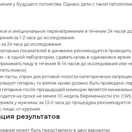
ния у будущего потомства. Однако дети с такой патологией
а
кое и эмоциональное перенапряжение в течение 24 часов до
рения за 1-2 часа до исследования.
 за 24 часа до исследования.
раторных показателей в динамике рекомендуется проводить
х – в одной лаборатории, сдавать кровь в одинаковое время 
ринимать пищу в течение 8-14 часов до исследования или че
пить можно).
е пасты, спреи для ротовой полости категорически запреще
ользует гепарин, то взятие крови должно быть проведено п
 гепарина после предыдущей инъекции является минимальной
дится на сроке не менее 10 недель беременности (по УЗИ)
риала у мужчины: за 1,5-2 часа до процедуры рекомендуется
, пищи, от курения.
ция результатов
вания может быть представлено в двух вариантах: