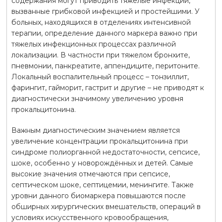
содержания могут приводить тяжелые инфекции,
вызванные грибковой инфекцией и простейшими. У
больных, находящихся в отделениях интенсивной
терапии, определение данного маркера важно при
тяжелых инфекционных процессах различной
локализации. В частности при тяжелом бронхите,
пневмонии, панкреатите, аппендиците, перитоните.
Локальный воспалительный процесс – тонзиллит,
фарингит, гайморит, гастрит и другие – не приводят к
диагностически значимому увеличению уровня
прокальцитонина.
Важным диагностическим значением является
увеличение концентрации прокальцитонина при
синдроме полиорганной недостаточности, сепсисе,
шоке, особенно у новорождённых и детей. Самые
высокие значения отмечаются при сепсисе,
септическом шоке, септицемии, менингите. Также
уровни данного биомаркера повышаются после
обширных хирургических вмешательств, операций в
условиях искусственного кровообращения,