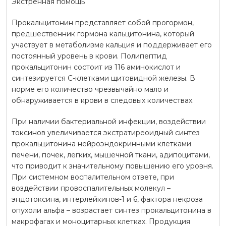
Экстренная помощь
Прокальцитонин представляет собой прогормон,
предшественник гормона кальцитонина, который
участвует в метаболизме кальция и поддерживает его
постоянный уровень в крови. Полипептид
прокальцитонин состоит из 116 аминокислот и
синтезируется С-клетками щитовидной железы. В
норме его количество чрезвычайно мало и
обнаруживается в крови в следовых количествах.
При наличии бактериальной инфекции, воздействии
токсинов увеличивается экстратиреоидный синтез
прокальцитонина нейроэндокринными клетками
печени, почек, легких, мышечной ткани, адипоцитами,
что приводит к значительному повышению его уровня.
При системном воспалительном ответе, при
воздействии провоспалительных молекул –
эндотоксина, интерлейкинов-1 и 6, фактора некроза
опухоли альфа – возрастает синтез прокальцитонина в
макрофагах и моноцитарных клетках. Продукция