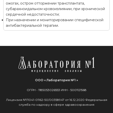
ожогах, остром отторжении трансплантата,
субарахноидальном кровоизлиянии, при хронической
сердечной недостаточности;
При назначении и мониторировании специфической
антибактериальной терапии.
ООО « Лаборатория №1 »
ОГРН -
1185053026553
ИНН -
5001121568
Лицензия №Л041-01162-50/00358947 от 16.12.2020 Федеральная
служба по надзору в сфере здравоохранения