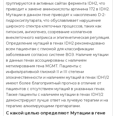
группируются в активных сайтах фермента IDH2, что
приводит к замене аминокислоты аргинина 172 в IDH2.
Мутации в данном гене приводят к накоплению D-2-
гидроксиглутарата, что обуславливает нарушение
широкого спектра клеточных процессов, таких как
гипоксия, ангиогенез, созревание коллагенов
внеклеточного матрикса и эпигенетическая регуляция.
Определение мутаций в генах IDH2 рекомендовано
всем пациентам с глиомой для классификации
заболевания согласно системе ВОЗ. Наличие мутации
в данных генах ассоциированы с наличием
метилирования гена MGMT. Пациенты с
инфильтративной глиомой II и III степени
злокачественности и наличием мутаций в генах IDH1/2
имеют более благоприятный прогноз в отличие от
пациентов с отсутствием мутаций в указанных генах.
Также пациенты с наличием мутации в генах IDH1/2
демонстрируют лучше ответ на лучевую терапии и на
терапию алкилирующими препаратами.
С какой целью определяют Мутации в гене