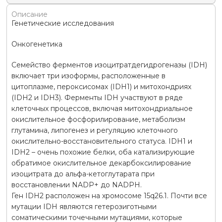
Описание
Генетические исследования
Онкогенетика
Семейство ферментов изоцитратдегидрогеназы (IDH)
включает три изоформы, расположенные в
цитоплазме, пероксисомах (IDH1) и митохондриях
(IDH2 и IDH3). Ферменты IDH участвуют в ряде
клеточных процессов, включая митохондриальное
окислительное фосфорилирование, метаболизм
глутамина, липогенез и регуляцию клеточного
окислительно-восстановительного статуса. IDH1 и
IDH2 – очень похожие белки, оба катализирующие
обратимое окислительное декарбоксилирование
изоцитрата до альфа-кетоглутарата при
восстановлении NADP+ до NADPH.
Ген IDH2 расположен на хромосоме 15q26.1. Почти все
мутации IDH являются гетерозиготными
соматическими точечными мутациями, которые