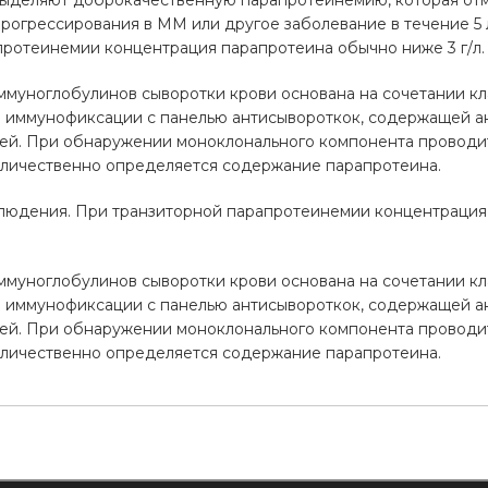
 выделяют доброкачественную парапротеинемию, которая от
рогрессирования в ММ или другое заболевание в течение 5
протеинемии концентрация парапротеина обычно ниже 3 г/л.
муноглобулинов сыворотки крови основана на сочетании кл
 иммунофиксации с панелью антисывороткок, содержащей ант
пей. При обнаружении моноклонального компонента проводи
оличественно определяется содержание парапротеина.
аблюдения. При транзиторной парапротеинемии концентрация
муноглобулинов сыворотки крови основана на сочетании кл
 иммунофиксации с панелью антисывороткок, содержащей ант
пей. При обнаружении моноклонального компонента проводи
оличественно определяется содержание парапротеина.