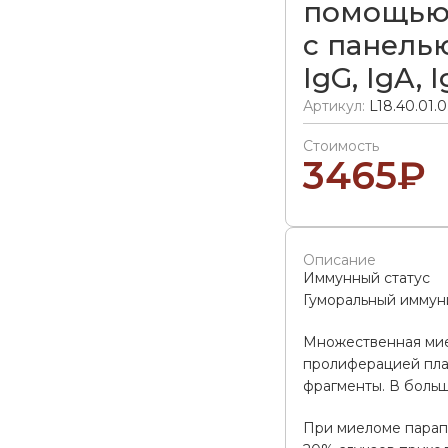
помощью
с панель
IgG, IgA, 
Артикул:
L18.40.01.
Стоимость
3465
₽
Описание
Иммунный статус
Гуморальный иммун
Множественная мие
пролиферацией пла
фрагменты. В больш
При миеломе парапр