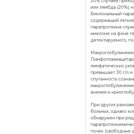
20% случаев прихо
или лямбда (20%), 
биклональный парап
содержащий легкие
парапротеина служ
миеломе на фоне т
детектируемого, по
Макроглобулинемия
Лимфоплазмацитарн
лимфатических узла
превышает 30 г/л и
спутанность сознан
макроглобулинемии
анемия и криоглобу
При других разнов
больных, однако ко
обнаружен при ряде
парапротеинемичес
почек (свободные ц