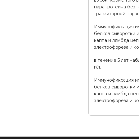
высок. Кроме того
парапротеина без п
транзиторной пара
Иммунофиксация им
белков сыворотки и
каппа и лямбда це
электрофореза и к
в течение 5 лет н
г/л.
Иммунофиксация им
белков сыворотки и
каппа и лямбда це
электрофореза и к