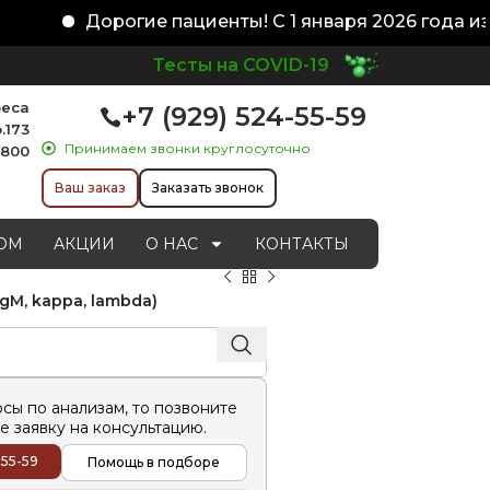
Дорогие пациенты! С 1 января 2026 года изм
Тесты на COVID-19
реса
+7 (929) 524-55-59
.173
Принимаем звонки круглосуточно
1800
Ваш заказ
Заказать звонок
ОМ
АКЦИИ
О НАС
КОНТАКТЫ
M, kappa, lambda)
осы по анализам, то позвоните
е заявку на консультацию.
-55-59
Помощь в подборе