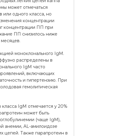
бодных легких цепей каппа
омы может отмечаться
 или одного класса, но
 Изменения концентрации
нг концентрации ПП при
ржание ПП снизилось ниже
 месяцев.
кцией моноклонального IgM.
ффузно распределены в
онального IgM часто
 проявлений, включающих
таточность и гипертензию. При
холодовая гемолитическая
 класса IgM отмечается у 20%
арапротеин может быть
оглобулинемии (чаще IgM),
й анемии, АL-амилоидозе
их цепей. Также парапротеин в