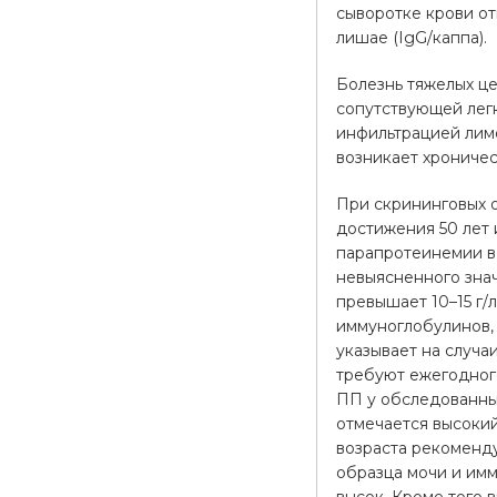
сыворотке крови о
лишае (IgG/каппа).
Болезнь тяжелых це
сопутствующей легк
инфильтрацией лимф
возникает хрониче
При скрининговых 
достижения 50 лет 
парапротеинемии в
невыясненного зна
превышает 10–15 г/
иммуноглобулинов, 
указывает на случа
требуют ежегодного
ПП у обследованны
отмечается высокий
возраста рекоменд
образца мочи и им