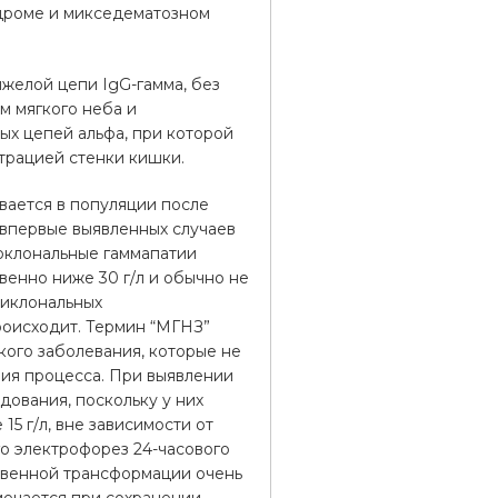
дроме и микседематозном
желой цепи IgG-гамма, без
м мягкого неба и
ых цепей альфа, при которой
трацией стенки кишки.
вается в популяции после
 впервые выявленных случаев
оклональные гаммапатии
енно ниже 30 г/л и обычно не
ликлональных
роисходит. Термин “МГНЗ”
кого заболевания, которые не
ния процесса. При выявлении
ования, поскольку у них
5 г/л, вне зависимости от
о электрофорез 24-часового
твенной трансформации очень