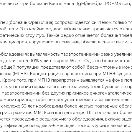
тмечается при болезни Кастелмана (IgM/лямбда, POEMS син
пей(болезнь Франклина) сопровождается синтезом только тя
ой цепи. Это крайне редкое заболевание проявляется отеко
атических структур. Также редко отмечается болезнь тяжел
ская диаррея, нарушение всасывания, обусловленные инфиль
обследовниях выявляемость парапротеинемии резко увеличи
и достигает 4–10% у лиц старше 65 лет. Однако большинство
 общей популяции представляют собой бессимптомные мон
чения (МГНЗ). Концентрация парапротеина при МГНЗ существ
л. Кроме того, при МГНЗ парапротеин выявляется на фоне по
т. е. угнетения нормального синтеза иммуноглобулинов не п
и парапротеинемии без других признаков онкогематологичес
 мониторинга, чтобы не пропустить момента озлакачествле
х моложе 50 лет необходимы более частые повторные обслед
 риск развития ММ. Если концентрация ПП составляет более 1
уется проведение расширенного обследования, включающег
мунофиксацию каждые 3–6 месяцев, поскольку риск злокачес