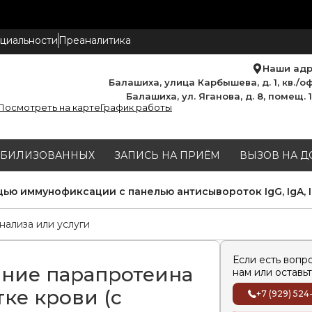
циальности
Преаналитика
Наши ад
Балашиха, улица Карбышева, д. 1, кв./оф
Балашиха, ул. Яганова, д. 8, помещ. 
Посмотреть на карте
График работы
МОБИЛИЗОВАННЫХ
ЗАПИСЬ НА ПРИЁМ
ВЫЗОВ НА Д
ю иммунофиксации с панелью антисывороток IgG, IgA, Ig
Если есть вопр
ние парапротеина
нам или оставьт
ке крови (с
+7 (929) 524