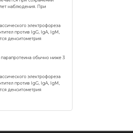
мечается при сохранении
 лет наблюдения. При
ассического электрофореза
ител против IgG, IgA, IgM,
тся денситометрия
 парапротеина обычно ниже 3
ассического электрофореза
ител против IgG, IgA, IgM,
тся денситометрия