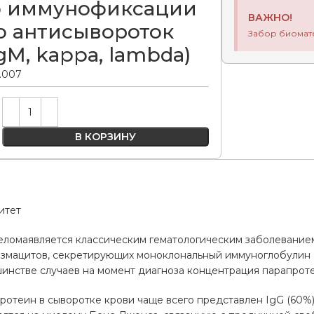
 иммунофиксации
ВАЖНО!
ю антисывороток
Забор биомат
IgM, kappa, lambda)
0.007
Alternative:
В КОРЗИНУ
итет
ломаявляется классическим гематологическим заболеванием
змацитов, секретирующих моноклональный иммуноглобулин (
инстве случаев на момент диагноза концентрация парапроте
отеин в сыворотке крови чаще всего представлен IgG (60%),