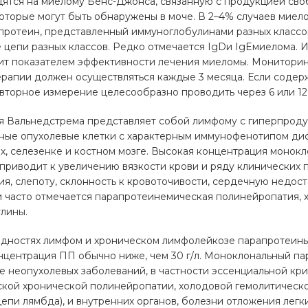
дятся на миелому Бенс-Джонса, связанную с продукцией сво
которые могут быть обнаружены в моче. В 2–4% случаев миел
ротеин, представленный иммуноглобулинами разных классов
 цепи разных классов. Редко отмечается IgDи IgEмиелома.
ит показателем эффективности лечения миеломы. Монитори
ерапии должен осуществляться каждые 3 месяца. Если соде
вторное измерение целесообразно проводить через 6 или 12
 Вальнедстрема представляет собой лимфому с гиперпроду
ые опухолевые клетки с характерным иммунофенотипом ди
х, селезенке и костном мозге. Высокая концентрация монокл
 приводит к увеличению вязкости крови и ряду клинических
ия, слепоту, склонность к кровоточивости, сердечную недос
 часто отмечается парапротеинемическая полинейропатия, 
лины.
идностях лимфом и хроническом лимфолейкозе парапротеины
нцентрация ПП обычно ниже, чем 30 г/л. Моноклональный п
 неопухолевых заболеваний, в частности эссенциальной кри
кой хронической полинейропатии, холодовой гемолитическо
епи лямбда), и внутренних органов, болезни отложения легк