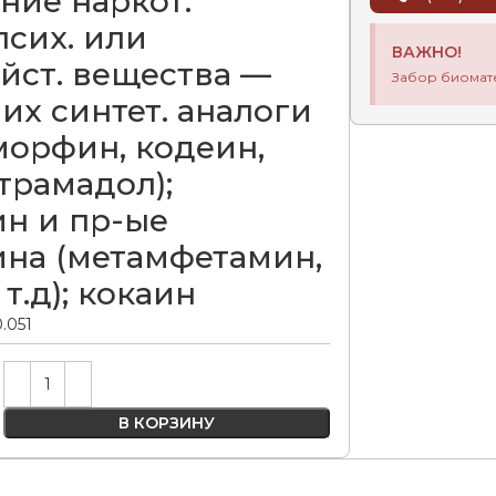
ние наркот.
псих. или
ВАЖНО!
йст. вещества —
Забор биомат
их синтет. аналоги
морфин, кодеин,
трамадол);
н и пр-ые
на (метамфетамин,
 т.д); кокаин
0.051
Alternative:
В КОРЗИНУ