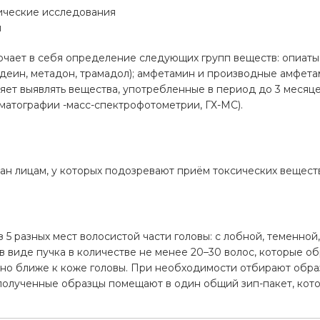
ические исследования
м
чает в себя определение следующих групп веществ: опиаты 
одеин, метадон, трамадол); амфетамин и производные амфета
воляет выявлять вещества, употребленные в период до 3 месяц
матографии -масс-спектрофотометрии, ГХ-МС).
н лицам, у которых подозревают приём токсических вещест
а
 5 разных мест волосистой части головы: с лобной, теменной,
в виде пучка в количестве не менее 20–30 волос, которые о
но ближе к коже головы. При необходимости отбирают образ
 полученные образцы помещают в один общий зип-пакет, кот