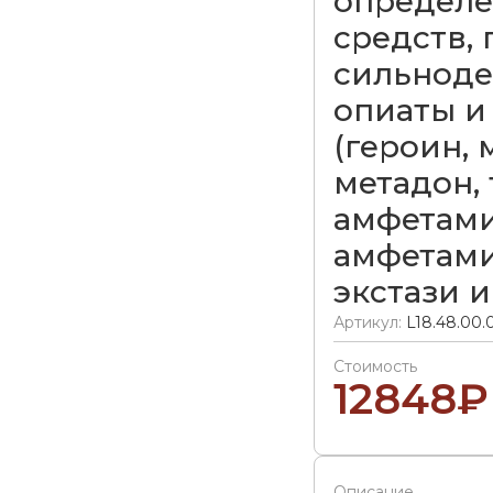
определе
средств, 
сильноде
опиаты и 
(героин, 
метадон, 
амфетами
амфетами
экстази и
Артикул:
L18.48.00.
Стоимость
12848
₽
Описание