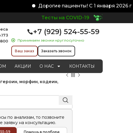
Дорогие пациенты! С 1 января 2026 го
Тесты на COVID-19
реса
+7 (929) 524-55-59
.173
Принимаем звонки круглосуточно
1800
Ваш заказ
Заказать звонок
ОМ
АКЦИИ
О НАС
КОНТАКТЫ
(героин, морфин, кодеин,
осы по анализам, то позвоните
е заявку на консультацию.
-55-59
Помощь в подборе