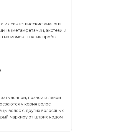
и их синтетические аналоги
мина (метамфетамин, экстези и
ев на момент взятия пробы.
в.
 затылочной, правой и левой
брезаются у корня волос
цы волос с других волосяных
орый маркируют штрих-кодом.