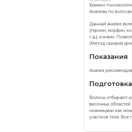
Химико-токсиколог
Анализы по волоса
Данный анализ вклю
(героин, морфин, к
т.д.); кокаин. Поз
(Метод газовой хро
Показания
Анализ рекомендова
Подготовк
Волосы отбирают из
височных областей 
ножницами как мож
участков тела. Все