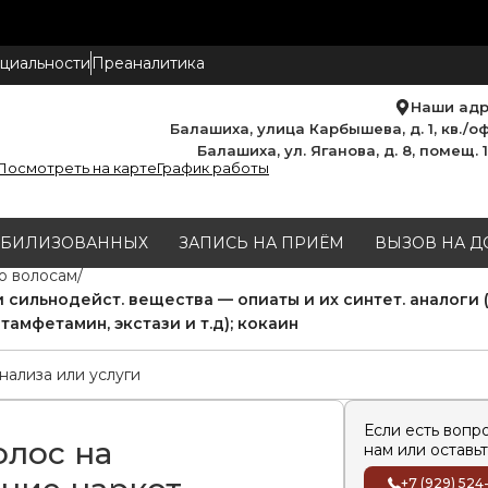
циальности
Преаналитика
Наши ад
Балашиха, улица Карбышева, д. 1, кв./оф
Балашиха, ул. Яганова, д. 8, помещ. 
Посмотреть на карте
График работы
МОБИЛИЗОВАННЫХ
ЗАПИСЬ НА ПРИЁМ
ВЫЗОВ НА Д
о волосам
и сильнодейст. вещества — опиаты и их синтет. аналоги 
амфетамин, экстази и т.д); кокаин
Если есть вопр
олос на
нам или оставьт
+7 (929) 524