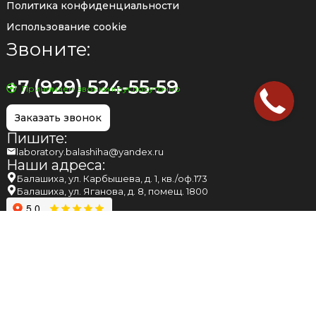
Политика конфиденциальности
Использование cookie
Звоните:
+7 (929) 524-55-59
Принимаем звонки круглосуточно
Заказать звонок
Пишите:
laboratory.balashiha@yandex.ru
Наши адреса:
Балашиха, ул. Карбышева, д. 1, кв./оф.173
Балашиха, ул. Яганова, д. 8, помещ. 1800
НАПОМИНАЕМ ВАМ, ЧТО МНЕНИЕ, ВЫСКАЗАННОЕ
СПЕЦИАЛИСТОМ НА САЙТЕ, НЕ МОЖЕТ БЫТЬ РАССМОТРЕНО КАК
ПОСТАНОВКА ДИАГНОЗА, НЕ ЯВЛЯЕТСЯ ОСНОВАНИЕМ ДЛЯ