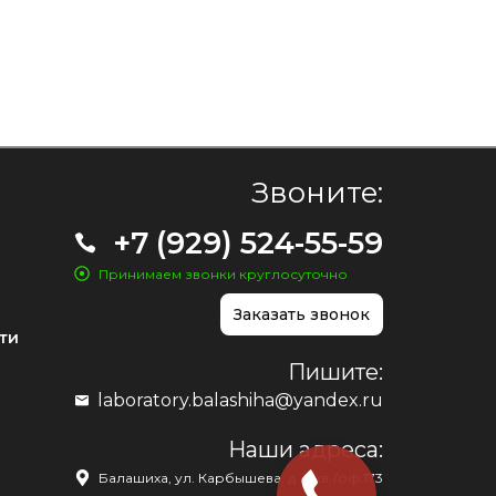
Звоните:
+7 (929) 524-55-59
Принимаем звонки круглосуточно
Заказать звонок
ти
Пишите:
laboratory.balashiha@yandex.ru
Наши адреса:
Балашиха, ул. Карбышева, д. 1, кв./оф.173