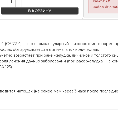
ВАЖНО!
Забор биомат
В КОРЗИНУ
-4 (СА 72-4) — высокомолекулярный гликопротеин, в норме п
зрослых обнаруживается в минимальных количествах.
метно возрастает при раке желудка, яичников и толстого ки
роля лечения данных заболеваний (при раке желудка — в ком
А-125).
а
водится натощак (не ранее, чем через 3 часа после последн