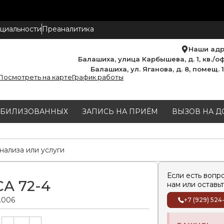
циальности
Преаналитика
Наши ад
Балашиха, улица Карбышева, д. 1, кв./оф
Балашиха, ул. Яганова, д. 8, помещ. 
Посмотреть на карте
График работы
МОБИЛИЗОВАННЫХ
ЗАПИСЬ НА ПРИЁМ
ВЫЗОВ НА Д
Если есть вопр
СА 72-4
нам или оставьт
0.006
+7 (929) 524
Alternative: