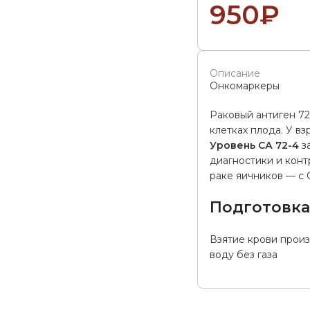
950
₽
Описание
Онкомаркеры
Раковый антиген 72
клетках плода. У в
Уровень СА 72-4
за
диагностики и конт
раке яичников — с С
Подготовк
Взятие крови произ
воду без газа