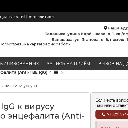
циальности
Преаналитика
Наши ад
Балашиха, улица Карбышева, д. 1, кв./оф
Балашиха, ул. Яганова, д. 8, помещ. 
Посмотреть на карте
График работы
МОБИЛИЗОВАННЫХ
ЗАПИСЬ НА ПРИЁМ
ВЫЗОВ НА Д
фалита (Anti-TBE IgG)
Если есть вопр
IgG к вирусу
нам или оставьт
о энцефалита (Anti-
+7 (929) 524