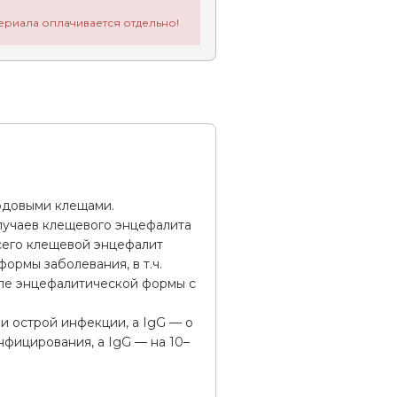
ериала оплачивается отдельно!
одовыми клещами.
лучаев клещевого энцефалита
сего клещевой энцефалит
ормы заболевания, в т.ч.
сле энцефалитической формы с
и острой инфекции, а IgG — о
нфицирования, а IgG — на 10–