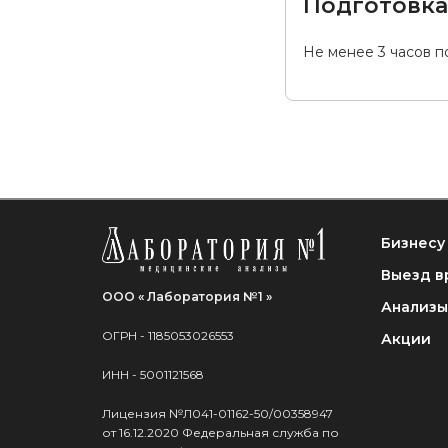
Подготовк
Не менее 3 часов п
Бизнесу
Выезд в
ООО « Лаборатория №1 »
Анализы
ОГРН - 1185053026553
Акции
ИНН - 5001121568
Лицензия №Л041-01162-50/00358947
от 16.12.2020 Федеральная служба по