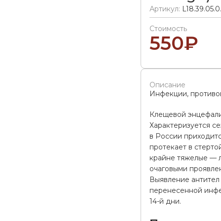
Артикул:
L18.39.05.0
Стоимость
550
₽
Описание
Инфекции, противо
Клещевой энцефали
Характеризуется с
в России приходитс
протекает в стерто
крайне тяжелые — л
очаговыми проявле
Выявление антител 
перенесенной инфек
14-й дни.