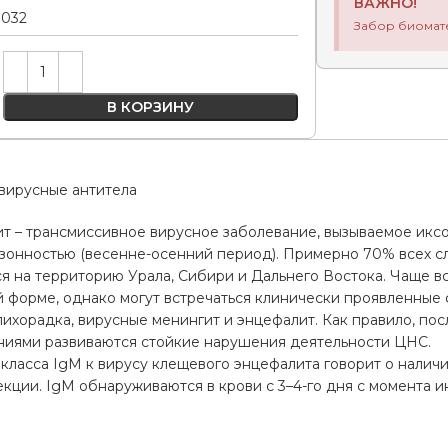
ВАЖНО!
.032
Забор биомат
Alternative:
В КОРЗИНУ
вирусные антитела
т – трансмиссивное вирусное заболевание, вызываемое икс
езонностью (весенне-осенний период). Примерно 70% всех с
я на территорию Урала, Сибири и Дальнего Востока. Чаще в
й форме, однако могут встречаться клинически проявленные ф
ихорадка, вирусные менингит и энцефалит. Как правило, по
ниями развиваются стойкие нарушения деятельности ЦНС.
класса IgM к вирусу клещевого энцефалита говорит о наличи
ции. IgM обнаруживаются в крови с 3–4-го дня с момента и