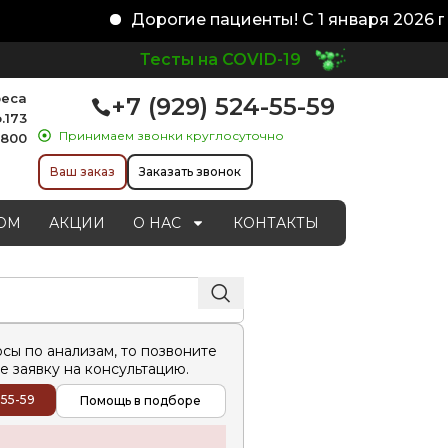
Дорогие пациенты! С 1 января 2026 го
Тесты на COVID-19
реса
+7 (929) 524-55-59
.173
Принимаем звонки круглосуточно
1800
Ваш заказ
Заказать звонок
ОМ
АКЦИИ
О НАС
КОНТАКТЫ
осы по анализам, то позвоните
е заявку на консультацию.
-55-59
Помощь в подборе