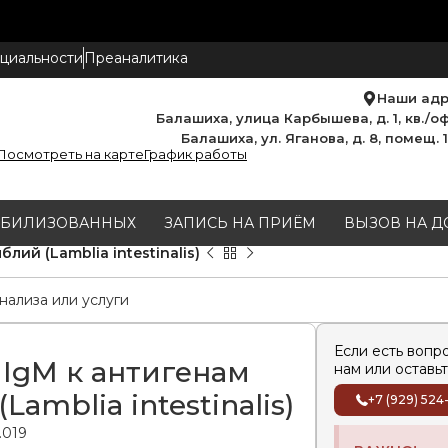
циальности
Преаналитика
Наши ад
Балашиха, улица Карбышева, д. 1, кв./оф
Балашиха, ул. Яганова, д. 8, помещ. 
Посмотреть на карте
График работы
МОБИЛИЗОВАННЫХ
ЗАПИСЬ НА ПРИЁМ
ВЫЗОВ НА Д
лий (Lamblia intestinalis)
Если есть вопр
 IgM к антигенам
нам или оставьт
Lamblia intestinalis)
+7 (929) 524
.019