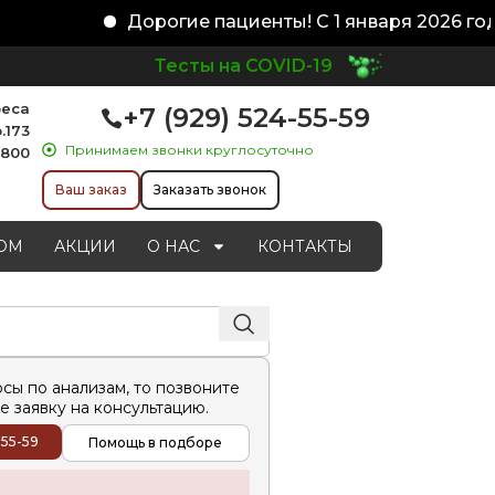
Дорогие пациенты! С 1 января 2026 год
Тесты на COVID-19
реса
+7 (929) 524-55-59
.173
Принимаем звонки круглосуточно
1800
Ваш заказ
Заказать звонок
ОМ
АКЦИИ
О НАС
КОНТАКТЫ
осы по анализам, то позвоните
е заявку на консультацию.
-55-59
Помощь в подборе