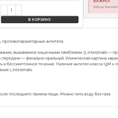
ВАЖНО!
Забор биомат
Alternative:
В КОРЗИНУ
, противопаразитарные антитела
ание, вызываемое кишечными лямблиями (L.intestinalis — п
ь передачи — фекально-оральный. Клиническая картина хара
ь и бессимптомное течение. Наличие антител класса IgM к 
ия L.intestinalis.
а
осле последнего приема пищи. Можно пить воду без газа.