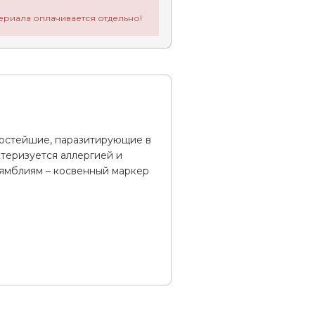
ериала оплачивается отдельно!
ростейшие, паразитирующие в
ктеризуется аллергией и
лямблиям – косвенный маркер