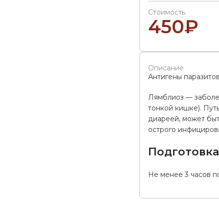
Стоимость
450
₽
Описание
Антигены паразитов
Лямблиоз — заболев
тонкой кишке). Пут
диареей, может быт
острого инфицирован
Подготовк
Не менее 3 часов п