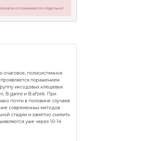
ериала оплачивается отдельно!
о-очаговое, полисистемное
и проявляется поражением
 Группу иксодовых клещевых
.garinii и B.afzelii. При
ако почти в половине случаев
ение современных методов
ной стадии и заметно снизить
ыявляются уже через 10-14