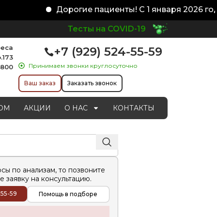
Дорогие пациенты! С 1 января 2026 год
Тесты на COVID-19
реса
+7 (929) 524-55-59
.173
Принимаем звонки круглосуточно
1800
Ваш заказ
Заказать звонок
ОМ
АКЦИИ
О НАС
КОНТАКТЫ
осы по анализам, то позвоните
е заявку на консультацию.
-55-59
Помощь в подборе