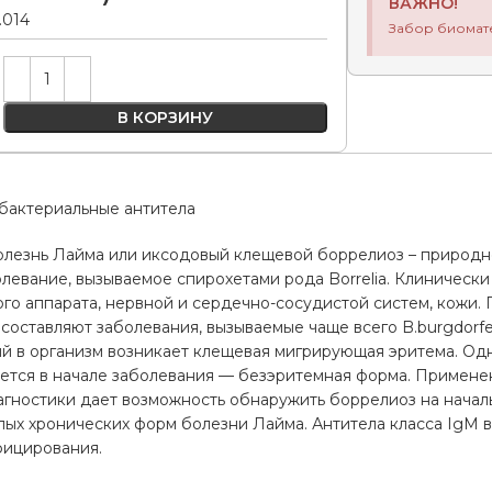
ВАЖНО!
.014
Забор биомат
Alternative:
В КОРЗИНУ
бактериальные антитела
олезнь Лайма или иксодовый клещевой боррелиоз – природн
левание, вызываемое спирохетами рода Borrelia. Клиническ
го аппарата, нервной и сердечно-сосудистой систем, кожи.
оставляют заболевания, вызываемые чаще всего B.burgdorferi, B
й в организм возникает клещевая мигрирующая эритема. Одн
яется в начале заболевания — безэритемная форма. Примен
гностики дает возможность обнаружить боррелиоз на началь
лых хронических форм болезни Лайма. Антитела класса IgM в
фицирования.