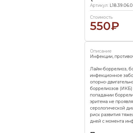
Артикул:
L18.39.06.0
Стоимость
550
₽
Описание
Инфекции, противо
Лайм-боррелиоз, б
инфекционное забо
опорно-двигательно
боррелиозов (ИКБ) с
попадании боррели
эритема не проявл
серологической диа
риск развития тяже
дней с момента ин