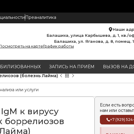
циальности
Преаналитика
Наши ад
Балашиха, улица Карбышева, д. 1, кв./оф
Балашиха, ул. Яганова, д. 8, помещ. 
Посмотреть на карте
График работы
МОБИЛИЗОВАННЫХ
ЗАПИСЬ НА ПРИЁМ
ВЫЗОВ НА Д
елиозов (болезнь Лайма)
Если есть вопр
 IgM к вирусу
нам или оставьт
 боррелиозов
+7 (929) 524
 Лайма)