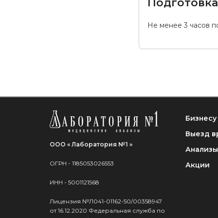
Подготовк
Не менее 3 часов п
Бизнесу
Выезд в
ООО « Лаборатория №1 »
Анализы
ОГРН - 1185053026553
Акции
ИНН - 5001121568
Лицензия №Л041-01162-50/00358947
от 16.12.2020 Федеральная служба по