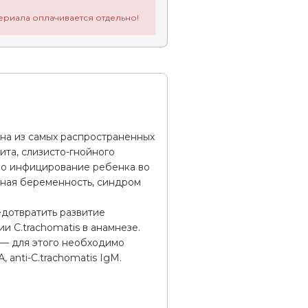
ериала оплачивается отдельно!
дна из самых распространенных
та, слизисто-гнойного
но инфицирование ребенка во
ная беременность, синдром
дотвратить развитие
и C.trachomatis в анамнезе.
 — для этого необходимо
 аnti-C.trachomatis IgМ.