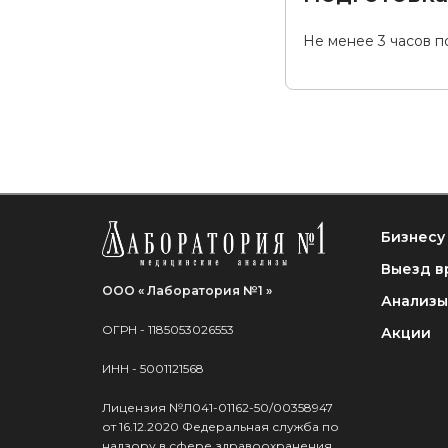
Не менее 3 часов п
Бизнесу
Выезд в
ООО « Лаборатория №1 »
Анализы
ОГРН - 1185053026553
Акции
ИНН - 5001121568
Лицензия №Л041-01162-50/00358947
от 16.12.2020 Федеральная служба по
надзору в сфере здравоохранения