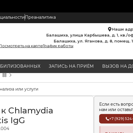
циальности
Преаналитика
Наши ад
Балашиха, улица Карбышева, д. 1, кв./оф
Балашиха, ул. Яганова, д. 8, помещ. 
Посмотреть на карте
График работы
МОБИЛИЗОВАННЫХ
ЗАПИСЬ НА ПРИЁМ
ВЫЗОВ НА Д
Если есть вопр
 к Chlamydia
нам или оставьт
is IgG
+7 (929) 524
0.004