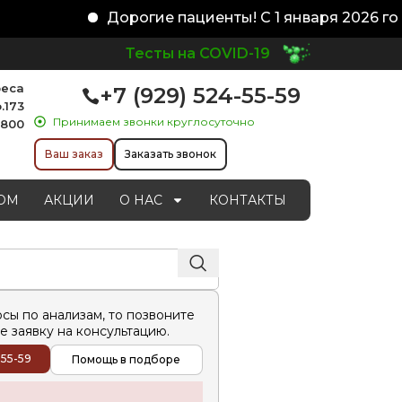
Дорогие пациенты! С 1 января 2026 год
Тесты на COVID-19
реса
+7 (929) 524-55-59
.173
Принимаем звонки круглосуточно
1800
Ваш заказ
Заказать звонок
ОМ
АКЦИИ
О НАС
КОНТАКТЫ
осы по анализам, то позвоните
е заявку на консультацию.
-55-59
Помощь в подборе