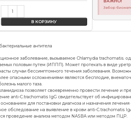
ВАЖНО!
Забор биомат
Alternative:
В КОРЗИНУ
бактериальные антитела
ионное заболевание, вызываемое Chlamydia trachomatis. о
емых половым путем (ИППП). Может протекать в виде уретри
 часты случаи бессимптомного течения заболевания. Возмож
олее опасными осложнениями являются бесплодие, внематоч
болезнь малого таза.
хламидиоза позволяет своевременно провести лечение и пре
ние аnti-C.trachomatis IgG свидетельствует об инфицировани
 основанием для постановки диагноза и назначения лечения
е обследование на выявление в крови аnti-C.trachomatis IgА,
ся проведение анализа методом NASBA или методом ПЦР.
а