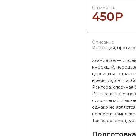
Стоимость
450
₽
Описание
Инфекции, противо
Хламидиоз — инфекц
инфекций, передава
цервицита, однако
время родов. Наиб
Рейтера, спаечная 
Раннее выявление 
осложнений. Выявле
однако не является
провести комплексно
Также рекомендует
Подготовк