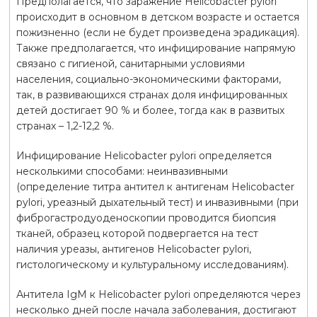
Предполагается, что заражение Helicobacter pylori
происходит в основном в детском возрасте и остается
пожизненно (если не будет произведена эрадикация).
Также предполагается, что инфицирование напрямую
связано с гигиеной, санитарными условиями
населения, социально-экономическими факторами,
так, в развивающихся странах доля инфицированных
детей достигает 90 % и более, тогда как в развитых
странах – 1,2-12,2 %.
Инфицирование Helicobacter pylori определяется
несколькими способами: неинвазивными
(определение титра антител к антигенам Helicobacter
pylori, уреазный дыхательный тест) и инвазивными (при
фиброгастродуоденоскопии проводится биопсия
тканей, образец которой подвергается на тест
наличия уреазы, антигенов Helicobacter pylori,
гистологическому и культуральному исследованиям).
Антитела IgM к Helicobacter pylori определяются через
несколько дней после начала заболевания, достигают