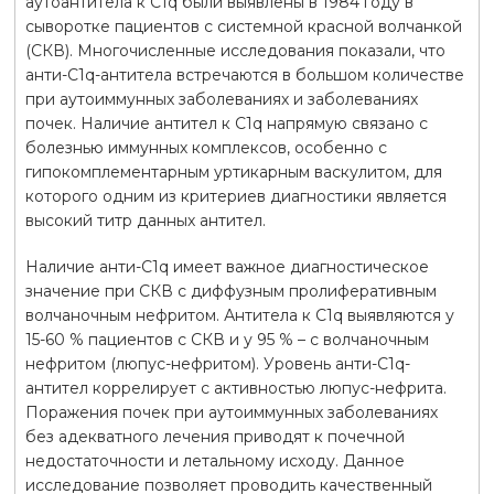
аутоантитела к C1q были выявлены в 1984 году в
сыворотке пациентов с системной красной волчанкой
(СКВ). Многочисленные исследования показали, что
анти-C1q-антитела встречаются в большом количестве
при аутоиммунных заболеваниях и заболеваниях
почек. Наличие антител к C1q напрямую связано с
болезнью иммунных комплексов, особенно с
гипокомплементарным уртикарным васкулитом, для
которого одним из критериев диагностики является
высокий титр данных антител.
Наличие анти-C1q имеет важное диагностическое
значение при СКВ с диффузным пролиферативным
волчаночным нефритом. Антитела к C1q выявляются у
15-60 % пациентов с СКВ и у 95 % – с волчаночным
нефритом (люпус-нефритом). Уровень анти-С1q-
антител коррелирует с активностью люпус-нефрита.
Поражения почек при аутоиммунных заболеваниях
без адекватного лечения приводят к почечной
недостаточности и летальному исходу. Данное
исследование позволяет проводить качественный