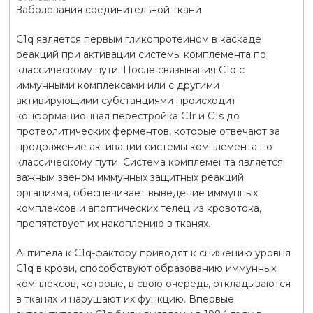
Заболевания соединительной ткани
С1q является первым гликопротеином в каскаде
реакций при активации системы комплемента по
классическому пути. После связывания C1q с
иммунными комплексами или с другими
активирующими субстанциями происходит
конформационная перестройка C1r и C1s до
протеолитических ферментов, которые отвечают за
продолжение активации системы комплемента по
классическому пути. Система комплемента является
важным звеном иммунных защитных реакций
организма, обеспечивает выведение иммунных
комплексов и апоптических телец из кровотока,
препятствует их накоплению в тканях.
Антитела к C1q-фактору приводят к снижению уровня
C1q в крови, способствуют образованию иммунных
комплексов, которые, в свою очередь, откладываются
в тканях и нарушают их функцию. Впервые