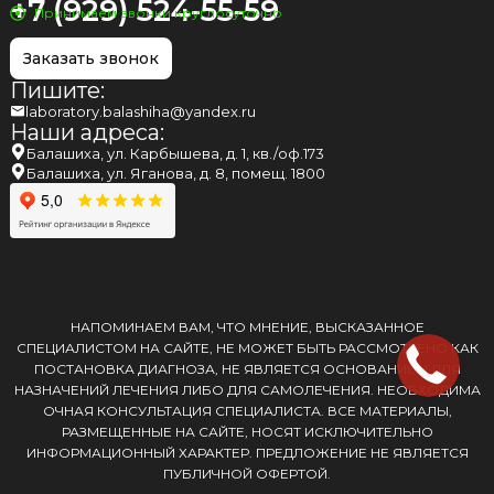
+7 (929) 524-55-59
Принимаем звонки круглосуточно
Заказать звонок
Пишите:
laboratory.balashiha@yandex.ru
Наши адреса:
Балашиха, ул. Карбышева, д. 1, кв./оф.173
Балашиха, ул. Яганова, д. 8, помещ. 1800
НАПОМИНАЕМ ВАМ, ЧТО МНЕНИЕ, ВЫСКАЗАННОЕ
СПЕЦИАЛИСТОМ НА САЙТЕ, НЕ МОЖЕТ БЫТЬ РАССМОТРЕНО КАК
ПОСТАНОВКА ДИАГНОЗА, НЕ ЯВЛЯЕТСЯ ОСНОВАНИЕМ ДЛЯ
НАЗНАЧЕНИЙ ЛЕЧЕНИЯ ЛИБО ДЛЯ САМОЛЕЧЕНИЯ. НЕОБХОДИМА
ОЧНАЯ КОНСУЛЬТАЦИЯ СПЕЦИАЛИСТА. ВСЕ МАТЕРИАЛЫ,
РАЗМЕЩЕННЫЕ НА САЙТЕ, НОСЯТ ИСКЛЮЧИТЕЛЬНО
ИНФОРМАЦИОННЫЙ ХАРАКТЕР. ПРЕДЛОЖЕНИЕ НЕ ЯВЛЯЕТСЯ
ПУБЛИЧНОЙ ОФЕРТОЙ.