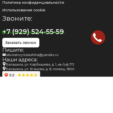
Политика конфиденциальности
Использование cookie
Звоните:
+7 (929) 524-55-59
Принимаем звонки круглосуточно
Заказать звонок
Пишите:
laboratory.balashiha@yandex.ru
Наши адреса:
Балашиха, ул. Карбышева, д. 1, кв./оф.173
Балашиха, ул. Яганова, д. 8, помещ. 1800
НАПОМИНАЕМ ВАМ, ЧТО МНЕНИЕ, ВЫСКАЗАННОЕ
СПЕЦИАЛИСТОМ НА САЙТЕ, НЕ МОЖЕТ БЫТЬ РАССМОТРЕНО КАК