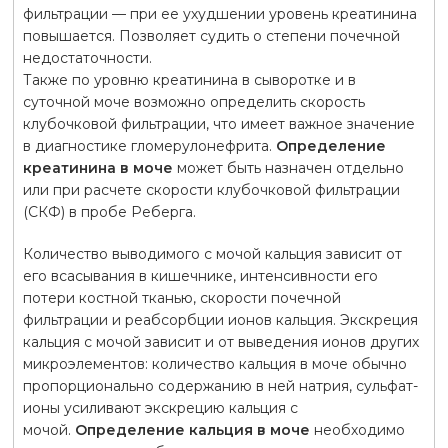
фильтрации — при ее ухудшении уровень креатинина
повышается. Позволяет судить о степени почечной
недостаточности.
Также по уровню креатинина в сыворотке и в
суточной моче возможно определить скорость
клубочковой фильтрации, что имеет важное значение
в диагностике гломерулонефрита.
Определение
креатинина в моче
может быть назначен отдельно
или при расчете скорости клубочковой фильтрации
(СКФ) в пробе Реберга.
Количество выводимого с мочой кальция зависит от
его всасывания в кишечнике, интенсивности его
потери костной тканью, скорости почечной
фильтрации и реабсорбции ионов кальция. Экскреция
кальция с мочой зависит и от выведения ионов других
микроэлементов: количество кальция в моче обычно
пропорционально содержанию в ней натрия, сульфат-
ионы усиливают экскрецию кальция с
мочой.
Определение кальция в моче
необходимо