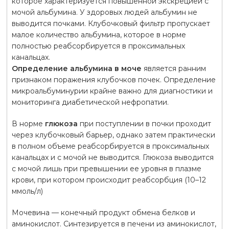
которое характеризуется повышенной экскрецией с
мочой альбумина. У здоровых людей альбумин не
выводится почками. Клубочковый фильтр пропускает
малое количество альбумина, которое в норме
полностью реабсорбируется в проксимальных
канальцах.
Определение альбумина в моче
является ранним
признаком поражения клубочков почек. Определение
микроальбуминурии крайне важно для диагностики и
мониторинга диабетической нефропатии.
В норме
глюкоза
при поступлении в почки проходит
через клубочковый барьер, однако затем практически
в полном объеме реабсорбируется в проксимальных
канальцах и с мочой не выводится. Глюкоза выводится
с мочой лишь при превышении ее уровня в плазме
крови, при котором происходит реабсорбция (10–12
ммоль/л)
Мочевина — конечный продукт обмена белков и
аминокислот. Синтезируется в печени из аминокислот,