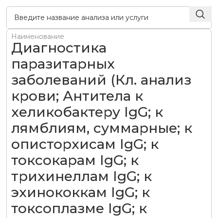
Наименование
Диагностика
паразитарных
заболеваний (Кл. анализ
крови; Антитела к
хеликобактеру IgG; к
лямблиям, суммарные; к
описторхисам IgG; к
токсокарам IgG; к
трихинеллам IgG; к
эхинококкам IgG; к
токсоплазме IgG; к