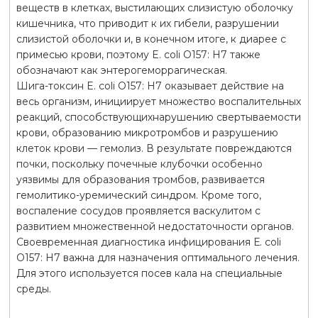
веществ в клетках, выстилающих слизистую оболочку
кишечника, что приводит к их гибели, разрушении
слизистой оболочки и, в конечном итоге, к диарее с
примесью крови, поэтому E. coli O157: H7 также
обозначают как энтерогеморрагическая.
Шига-токсин E. coli O157: H7 оказывает действие на
весь организм, инициирует множество воспалительных
реакций, способствующихнарушению свертываемости
крови, образованию микротромбов и разрушению
клеток крови — гемолиз. В результате повреждаются
почки, поскольку почечные клубочки особенно
уязвимы для образования тромбов, развивается
гемолитико-уремический синдром. Кроме того,
воспаление сосудов проявляется васкулитом с
развитием множественной недостаточности органов.
Своевременная диагностика инфицирования Е. coli
O157: H7 важна для назначения оптимального лечения.
Для этого используется посев кала на специальные
среды.