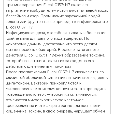
причина заражения E. coli O157: H7 включает
загрязнение возбудителем источников питьевой воды,
бассейнов и озер. Промывание зараженной водой
зелени или фруктов также приводят к инфицированию
E. coli O157: H7.
Инфицирующая доза, способная вызвать заболевание,
крайне мала для данного вида эшерихий. По
некоторым данным, достаточно что всего десяти
жизнеспособных бактерий. В основе патогенного
действия E. coli O157: H7 лежит образование токсина,
который назван шига-токсин из-за сходства его
действия с шигеллезным токсином.
После проглатывания E. coli O157: H7 связываются со
слизистой оболочкой кишечника и начинают выделять
шига-токсин. Бактерии прикрепляются к
микроворсинкам эпителия кишечника, что приводит к
повреждению клеток — ворсинки сглаживаются,
отмечается микроскопическое клеточное
кровоизлияние и отек, характерные для воспаления
кишечника. Токсин, в свою очередь, нарушает обмен