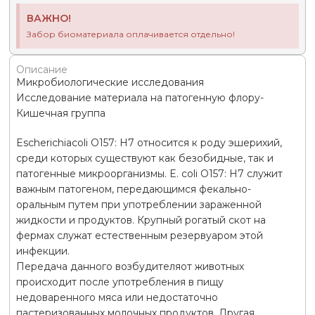
ВАЖНО!
Забор биоматериала оплачивается отдельно!
Описание
Микробиологические исследования
Исследование материала на патогенную флору-
Кишечная группа
Escherichiacoli O157: H7 относится к роду эшерихий,
среди которых существуют как безобидные, так и
патогенные микроорганизмы. E. coli O157: H7 служит
важным патогеном, передающимся фекально-
оральным путем при употреблении зараженной
жидкости и продуктов. Крупный рогатый скот на
фермах служат естественным резервуаром этой
инфекции.
Передача данного возбудителяот животных
происходит после употребления в пищу
недоваренного мяса или недостаточно
пастеризованных молочных продуктов. Другая