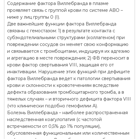
Содержание фактора Виллебранда в плазме
проявляет связь с группой крови по системе ABO –
ниже у лиц группы 0 (I).
Две важнейшие функции фактора Виллебранда
связаны с гемостазом: 1) в результате контакта с
субэндотелиальными структурами (коллагеном) при
повреждении сосудов он меняет свою конформацию
и связывается с тромбоцитами, индуцируя их адгезию
и агрегацию в месте повреждения; 2) ФВ переносит в
крови фактор свертывания VIII, защищая его от
инактивации. Нарушение этих функций при дефиците
фактора Виллебранда ведет к патологии свертывания
крови и склонности к кровотечениям вследствие
дефекта образования тромбоцитарного тромба, а в
тяжелых случаях – и вторичного дефицита фактора VIII
(что клинически подобно гемофилии А).
Болезнь Виллебранда – наиболее распространенная
наследственная коагулопатия (с частотой
встречаемости от 0,5% до 1% популяции),
обусловленная функциональным или количественным