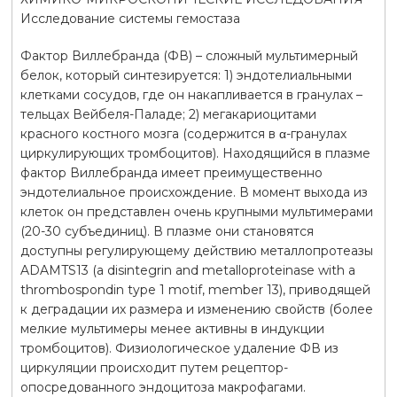
Исследование системы гемостаза
Фактор Виллебранда (ФВ) – сложный мультимерный
белок, который синтезируется: 1) эндотелиальными
клетками сосудов, где он накапливается в гранулах –
тельцах Вейбеля-Паладе; 2) мегакариоцитами
красного костного мозга (содержится в α-гранулах
циркулирующих тромбоцитов). Находящийся в плазме
фактор Виллебранда имеет преимущественно
эндотелиальное происхождение. В момент выхода из
клеток он представлен очень крупными мультимерами
(20-30 субъединиц). В плазме они становятся
доступны регулирующему действию металлопротеазы
ADAMTS13 (a disintegrin and metalloproteinase with a
thrombospondin type 1 motif, member 13), приводящей
к деградации их размера и изменению свойств (более
мелкие мультимеры менее активны в индукции
тромбоцитов). Физиологическое удаление ФВ из
циркуляции происходит путем рецептор-
опосредованного эндоцитоза макрофагами.