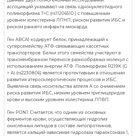
ассоциаций указывают на связь однонуклеотидного
полиморфизма T>C (rs11206510 ) с повышенным
уровнем холестерина ЛПНП, риском развития ИБС и
риском раннего инфаркта миокарда.
Ген ABCA1 кодирует белок, принадлежащий к
суперсемейству АТФ-связывающих кассетных
транспортеров. Белки этого семейства участвуют в
трансмембранном переносе разнообразных молекул с
использованием энергии АТФ. Полиморфизм R219K (G
> A) (rs2230806) является протективным в отношении
развития атеросклеротических процессов и ИБС.
Выявлена связь носительства аллеля А со снижением
риска развития ИБС, низким уровнем триглицеридов
крови и высоким уровнем холестерина ЛПВП.
Ген PON1. Считается, что одним из основных
ферментов крови, осуществляющих гидролиз
окисленных липидов в составе липопротеинов,
является кальций-зависимая гидролаза параоксоназа 1,