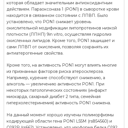
которая обладает значительным антиоксидантным
действием. Параоксоназа 1 (PON1) в сыворотке крови
находится в связанном состоянии с ЛПВП. Было
установлено, что PON1 снижает уровень
окислительной модификации липопротеинов низкой
плотности (ЛПНП) 9in vitro, осуществляя гидролиз
окисленных липидов. Кроме того, PON1 защищает и
сами ЛПВП от окисления, позволяя сохранять их
антиатерогенные свойства.
Кроме того, на активность PON1 могут влиять многие
из признанных факторов риска атеросклероза.
Например, курение способствуют снижению, а
алкоголь — увеличению активности PON1. При
некоторых патологических состояниях (инфаркт
миокарда, сахарный диабет 2 типа, семейная
гиперхолестеринемия) активность PON1 снижена.
На данный момент хорошо изучены полиморфизмы
кодирующей области гена PON1 L55M (rs854560) и
Q192R (rs662). Установлено, что изоформа белка Q192