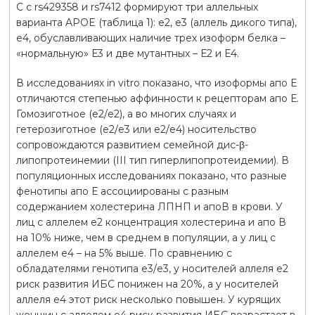
С с rs429358 и rs7412 формируют три аллельных
варианта APOE (таблица 1): е2, е3 (аллель дикого типа),
е4, обуславливающих наличие трех изоформ белка –
«нормальную» Е3 и две мутантных – Е2 и Е4.
В исследованиях in vitro показано, что изоформы апо Е
отличаются степенью аффинности к рецепторам апо Е.
Гомозиготное (е2/е2), а во многих случаях и
гетерозиготное (е2/е3 или е2/е4) носительство
сопровождаются развитием семейной дис-β-
липопротеинемии (III тип гиперлипопротеидемии). В
популяционных исследованиях показано, что разные
фенотипы апо Е ассоциированы с разным
содержанием холестерина ЛПНП и апоВ в крови. У
лиц с аллелем е2 концентрация холестерина и апо В
на 10% ниже, чем в среднем в популяции, а у лиц с
аллелем е4 – на 5% выше. По сравнению с
обладателями генотипа е3/е3, у носителей аллеля е2
риск развития ИБС понижен на 20%, а у носителей
аллеля е4 этот риск несколько повышен. У курящих
женщин с аллелем е4 риск развития ИБС возрастает в