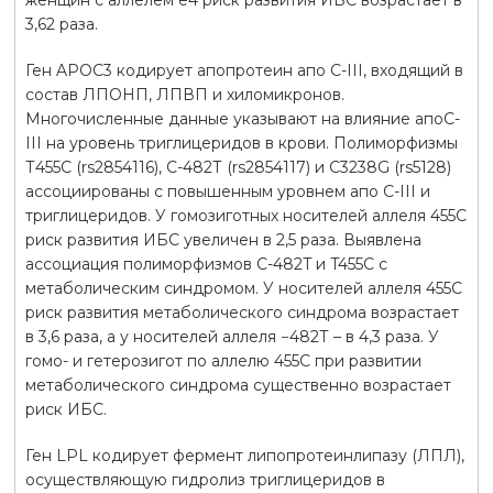
3,62 раза.
Ген APOC3 кодирует апопротеин апo C-III, входящий в
состав ЛПОНП, ЛПВП и хиломикронов.
Многочисленные данные указывают на влияние апоС-
III на уровень триглицеридов в крови. Полиморфизмы
Т455С (rs2854116), С-482Т (rs2854117) и С3238G (rs5128)
ассоциированы с повышенным уровнем апо C-III и
триглицеридов. У гомозиготных носителей аллеля 455С
риск развития ИБС увеличен в 2,5 раза. Выявлена
ассоциация полиморфизмов C-482T и T455C с
метаболическим синдромом. У носителей аллеля 455С
риск развития метаболического синдрома возрастает
в 3,6 раза, а у носителей аллеля −482Т – в 4,3 раза. У
гомо- и гетерозигот по аллелю 455С при развитии
метаболического синдрома существенно возрастает
риск ИБС.
Ген LPL кодирует фермент липопротеинлипазу (ЛПЛ),
осуществляющую гидролиз триглицеридов в