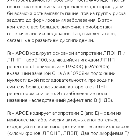
новых факторов риска атеросклероза, которые дали
бы возможность выявлять пациентов из группы риска
задолго до формирования заболевания. В этом
контексте все большее значение приобретают
генетические исследования. Так, выявлены гены,
связанные с развитием дислипидемии.
Ген APOB кодирует основной апопротеин ЛПОНП и
ЛПНП – apoB-100, являющийся лигандом ЛПНП-
рецептора. Полиморфизм R3500Q (rs5742904),
вызванный заменой G на А в 10708-м положении
нуклеотидной последовательности, приводит к
синтезу белка, связывание которого с ЛПНП-
рецептором снижено. Это заболевание носит
название наследственный дефект апо В (НДВ).
Ген APOE кодирует апопротеин Е (aпo E) – один из
наиболее метаболически активных апопротеинов,
входящий в состав липопротеинов нескольких классов
(хиломикронов, ЛПОНП, ЛПВП). Два полиморфизма Т/