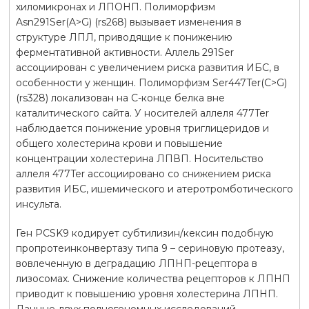
хиломикронах и ЛПОНП. Полиморфизм
Asn291Ser(A>G) (rs268) вызывает изменения в
структуре ЛПЛ, приводящие к понижению
ферментативной активности. Аллель 291Ser
ассоциирован с увеличением риска развития ИБС, в
особенности у женщин. Полиморфизм Ser447Ter(С>G)
(rs328) локализован на С-конце белка вне
каталитического сайта. У носителей аллеля 477Ter
наблюдается понижение уровня триглицеридов и
общего холестерина крови и повышение
концентрации холестерина ЛПВП. Носительство
аллеля 477Ter ассоциировано со снижением риска
развития ИБС, ишемического и атеротромботического
инсульта.
Ген PCSK9 кодирует субтилизин/кексин подобную
пропротеинконвертазу типа 9 – сериновую протеазу,
вовлеченную в деградацию ЛПНП-рецептора в
лизосомах. Снижение количества рецепторов к ЛПНП
приводит к повышению уровня холестерина ЛПНП.
Данные двух полногеномных исследований