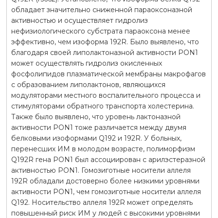
обладает значительно сниженной параоксоназной
активностью и осуществляет гидролиз
нефизиологического субстрата параоксона менее
эффективно, чем изоформа 192R. Было выявлено, что
благодаря своей липолактоназной активности PON1
может осуществлять гидролиз окисленных
фосфолипидов плазматической мембраны макрофагов
с образованием липолактонов, являющихся
модуляторами местного воспалительного процесса и
стимуляторами обратного транспорта холестерина.
Также было выявлено, что уровень лактоназной
активности PON1 тоже различается между двумя
белковыми изоформами Q192 и 192R. У больных,
перенесших ИМ в молодом возрасте, полиморфизм
Q192R гена PON1 был ассоциирован с арилэстеразной
активностью PON1. Гомозиготные носители аллеля
192R обладали достоверно более низкими уровнями
активности PON1, чем гомозиготные носители аллеля
Q192. Носительство аллеля 192R может определять
повышенный риск ИМ у людей с высокими уровнями