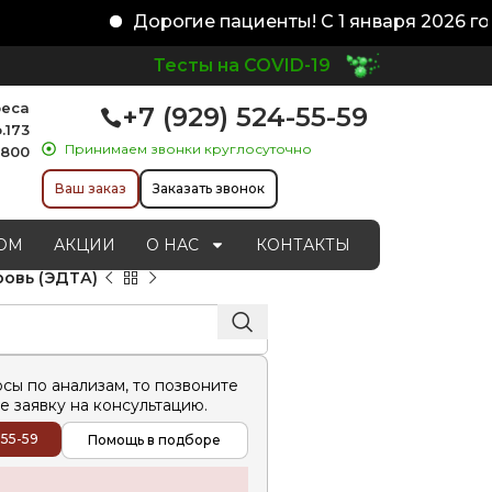
Дорогие пациенты! С 1 января 2026 год
Тесты на COVID-19
реса
+7 (929) 524-55-59
.173
Принимаем звонки круглосуточно
1800
Ваш заказ
Заказать звонок
ОМ
АКЦИИ
О НАС
КОНТАКТЫ
кровь (ЭДТА)
осы по анализам, то позвоните
е заявку на консультацию.
-55-59
Помощь в подборе