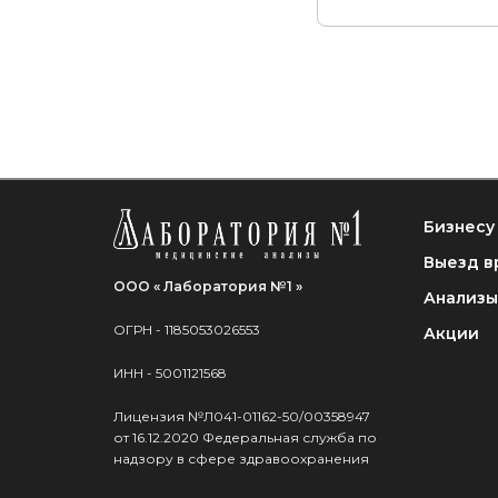
Бизнесу
Выезд в
ООО « Лаборатория №1 »
Анализы
ОГРН - 1185053026553
Акции
ИНН - 5001121568
Лицензия №Л041-01162-50/00358947
от 16.12.2020 Федеральная служба по
надзору в сфере здравоохранения