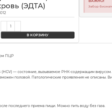
ВАЖНО!
кровь (ЭДТА)
Забор биомат
.012
Alternative:
В КОРЗИНУ
дом ПЦР
G (HGV) — состояние, вызываемое РНК-содержащим вирусом.
зможен половой. Патологические проявления не описаны. Ви
а
осле последнего приема пищи. Можно пить воду без газа.