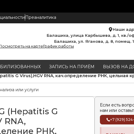
циальности
Преаналитика
Наши ад
Балашиха, улица Карбышева, д. 1, кв./оф
Балашиха, ул. Яганова, д. 8, помещ. 
Посмотреть на карте
График работы
МОБИЛИЗОВАННЫХ
ЗАПИСЬ НА ПРИЁМ
ВЫЗОВ НА Д
patitis G Virus),HGV RNA, кач.oпределение РНК, цельная 
Если есть вопр
G (Hepatitis G
нам или оставьт
V RNA,
+7 (929) 524
деление РНК,