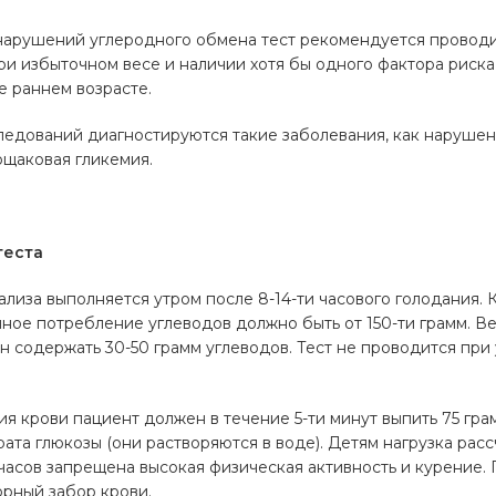
нарушений углеродного обмена тест рекомендуется проводит
При избыточном весе и наличии хотя бы одного фактора риска
е раннем возрасте.
ледований диагностируются такие заболевания, как нарушен
ощаковая гликемия.
теста
ализа выполняется утром после 8-14-ти часового голодания. 
чное потребление углеводов должно быть от 150-ти грамм. 
н содержать 30-50 грамм углеводов. Тест не проводится при
ия крови пациент должен в течение 5-ти минут выпить 75 гр
рата глюкозы (они растворяются в воде). Детям нагрузка расс
х часов запрещена высокая физическая активность и курение.
орный забор крови.