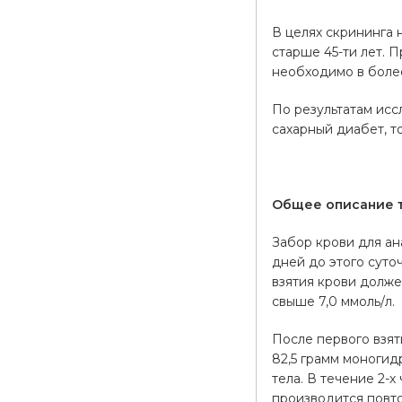
В целях скрининга 
старше 45-ти лет. 
необходимо в боле
По результатам исс
сахарный диабет, т
Общее описание 
Забор крови для ан
дней до этого суто
взятия крови долже
свыше 7,0 ммоль/л.
После первого взят
82,5 грамм моногид
тела. В течение 2-
производится повт