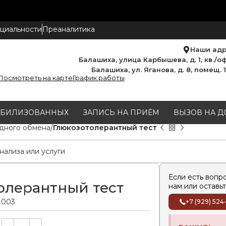
циальности
Преаналитика
Наши ад
Балашиха, улица Карбышева, д. 1, кв./оф
Балашиха, ул. Яганова, д. 8, помещ. 
Посмотреть на карте
График работы
МОБИЛИЗОВАННЫХ
ЗАПИСЬ НА ПРИЁМ
ВЫЗОВ НА Д
дного обмена
Глюкозотолерантный тест
Если есть вопр
олерантный тест
нам или оставьт
0.003
+7 (929) 524
Alternative: