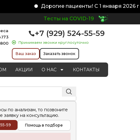
Дорогие пациенты! С 1 января 2026 го
Тесты на COVID-19
реса
+7 (929) 524-55-59
.173
Принимаем звонки круглосуточно
1800
Ваш заказ
Заказать звонок
ОМ
АКЦИИ
О НАС
КОНТАКТЫ
осы по анализам, то позвоните
е заявку на консультацию.
-55-59
Помощь в подборе