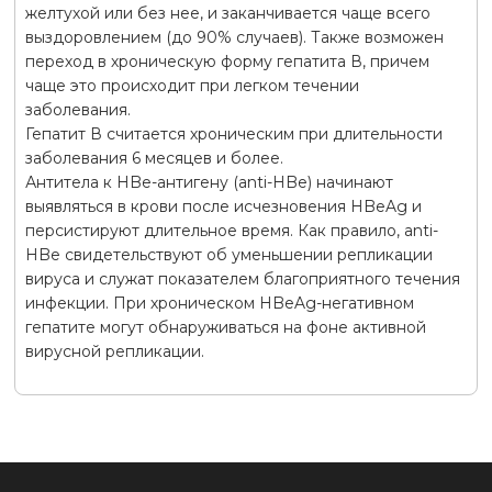
желтухой или без нее, и заканчивается чаще всего
выздоровлением (до 90% случаев). Также возможен
переход в хроническую форму гепатита В, причем
чаще это происходит при легком течении
заболевания.
Гепатит В считается хроническим при длительности
заболевания 6 месяцев и более.
Антитела к HBe-антигену (аnti-HBe) начинают
выявляться в крови после исчезновения HBeAg и
персистируют длительное время. Как правило, аnti-
HBe свидетельствуют об уменьшении репликации
вируса и служат показателем благоприятного течения
инфекции. При хроническом HBeAg-негативном
гепатите могут обнаруживаться на фоне активной
вирусной репликации.