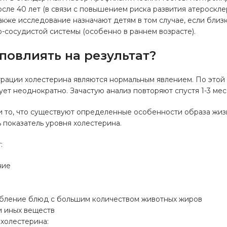
После 40 лет (в связи с повышением риска развития атероскл
акже исследование назначают детям в том случае, если близ
-сосудистой системы (особенно в раннем возрасте).
повлиять на результат?
рации холестерина являются нормальным явлением. По этой
ет неоднократно. Зачастую анализ повторяют спустя 1-3 мес
и то, что существуют определенные особенности образа жиз
показатель уровня холестерина.
:
ние
бление блюд с большим количеством животных жиров
и иных веществ
холестерина: