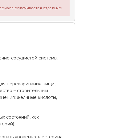
ериала оплачивается отдельно!
ечно-сосудистой системы.
для переваривания пищи,
ество – строительный
инения: желчные кислоты,
ых состояний, как
терий).
ровать уровень холестерина