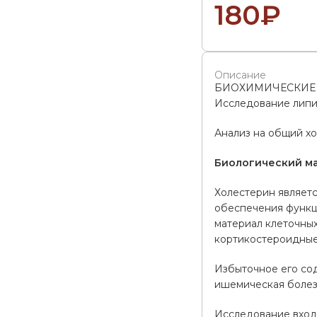
180
₽
Описание
БИОХИМИЧЕСКИЕ
Исследование лип
Анализ на общий х
Биологический м
Холестерин являет
обеспечения функци
материал клеточных
кортикостероидные
Избыточное его сод
ишемическая болезн
Исследование входи