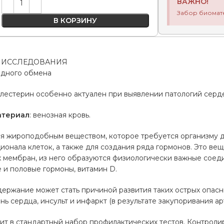
ВАЖНО!
Забор биомат
В КОРЗИНУ
 ИССЛЕДОВАНИЯ
идного обмена
олестерин особенно актуален при выявлении патологий серд
атериал
: венозная кровь.
ся жироподобным веществом, которое требуется организму 
онала клеток, а также для создания ряда гормонов. Это вещ
 мембран, из него образуются физиологически важные соед
 и половые гормоны, витамин D.
ержание может стать причиной развития таких острых опасн
ь сердца, инсульт и инфаркт (в результате закупоривания ар
т в стандартный набор профилактических тестов. Контроли