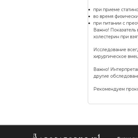
при приеме статино
во время физически
при питании с пре
Важно! Показатель 
холестерин при взя
Исследование всегд
хирургическое вмеш
Важно! Интерпрета
другие обследовани
Рекомендуем прокон