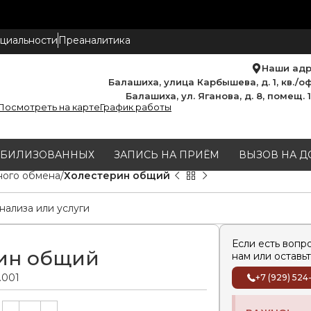
циальности
Преаналитика
Наши ад
Балашиха, улица Карбышева, д. 1, кв./оф
Балашиха, ул. Яганова, д. 8, помещ. 
Посмотреть на карте
График работы
МОБИЛИЗОВАННЫХ
ЗАПИСЬ НА ПРИЁМ
ВЫЗОВ НА Д
ного обмена
Холестерин общий
Если есть вопр
ин общий
нам или оставьт
.001
+7 (929) 524
Alternative: