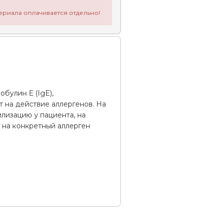
ериала оплачивается отдельно!
булин Е (IgE),
т на действие аллергенов. На
лизацию у пациента, на
 на конкретный аллерген