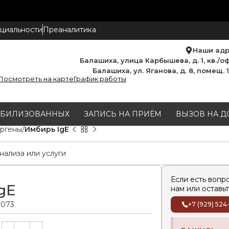
циальности
Преаналитика
Наши ад
Балашиха, улица Карбышева, д. 1, кв./оф
Балашиха, ул. Яганова, д. 8, помещ. 
Посмотреть на карте
График работы
МОБИЛИЗОВАННЫХ
ЗАПИСЬ НА ПРИЁМ
ВЫЗОВ НА Д
ргены
Имбирь IgE
Если есть вопр
gE
нам или оставьт
.073
+7 (929) 524
Alternative: