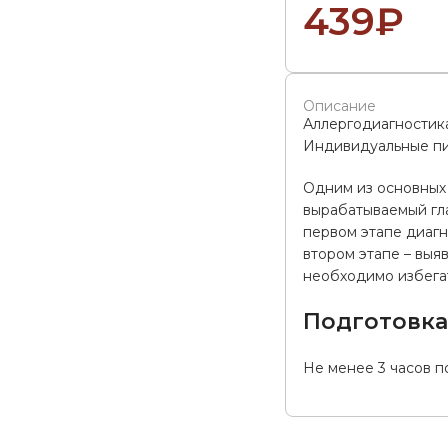
439
₽
Описание
Аллергодиагностик
Индивидуальные п
Одним из основных 
вырабатываемый гла
первом этапе диагн
втором этапе – выя
необходимо избегат
Подготовк
Не менее 3 часов п