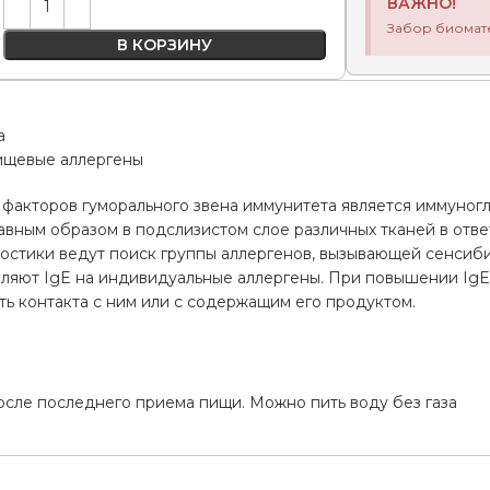
ВАЖНО!
Забор биомат
В КОРЗИНУ
а
ищевые аллергены
факторов гуморального звена иммунитета является иммуногло
вным образом в подслизистом слое различных тканей в отве
остики ведут поиск группы аллергенов, вызывающей сенсиби
вляют IgE на индивидуальные аллергены. При повышении IgE
ь контакта с ним или с содержащим его продуктом.
а
осле последнего приема пищи. Можно пить воду без газа