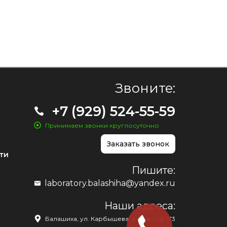
Звоните:
+7 (929) 524-55-59
Принимаем звонки круглосуточно
Заказать звонок
ти
Пишите:
laboratory.balashiha@yandex.ru
Наши адреса:
Балашиха, ул. Карбышева, д. 1, кв./оф.173