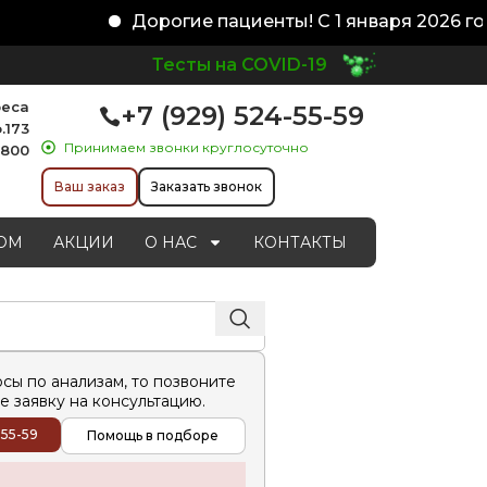
Дорогие пациенты! С 1 января 2026 год
Тесты на COVID-19
реса
+7 (929) 524-55-59
.173
Принимаем звонки круглосуточно
1800
Ваш заказ
Заказать звонок
ОМ
АКЦИИ
О НАС
КОНТАКТЫ
осы по анализам, то позвоните
е заявку на консультацию.
-55-59
Помощь в подборе