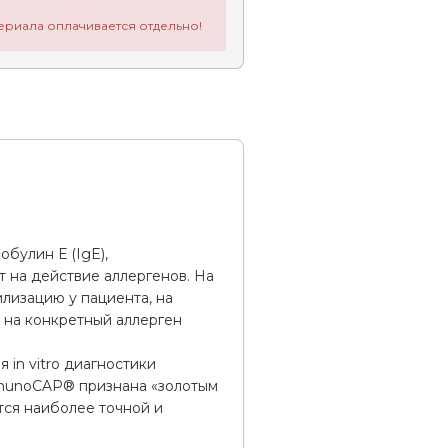
ериала оплачивается отдельно!
булин Е (IgE),
т на действие аллергенов. На
лизацию у пациента, на
 на конкретный аллерген
 in vitro диагностики
mmunoCAP® признана «золотым
тся наиболее точной и