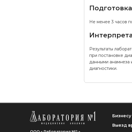
Подготовк
Не менее 3 часов п
Интерпрета
Результаты лабора
при постановке диа
данными анамнеза 
диагностики.
Бизнесу
Выезд в
ООО « Лаборатория №1 »