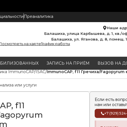
циальности
Преаналитика
Наши ад
Балашиха, улица Карбышева, д. 1, кв./оф
Балашиха, ул. Яганова, д. 8, помещ. 
Посмотреть на карте
График работы
МОБИЛИЗОВАННЫХ
ЗАПИСЬ НА ПРИЁМ
ВЫЗОВ НА Д
тика ImmunoCAP/ISAC
ImmunoCAP, f11 Гречиха/Fagopyrum 
Если есть вопр
P, f11
нам или оставьт
Fagopyrum
+7 (929) 524
um