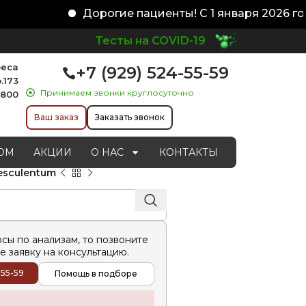
Дорогие пациенты! С 1 января 2026 год
Тесты на COVID-19
реса
+7 (929) 524-55-59
.173
Принимаем звонки круглосуточно
1800
Ваш заказ
Заказать звонок
ОМ
АКЦИИ
О НАС
КОНТАКТЫ
esculentum
осы по анализам, то позвоните
е заявку на консультацию.
-55-59
Помощь в подборе