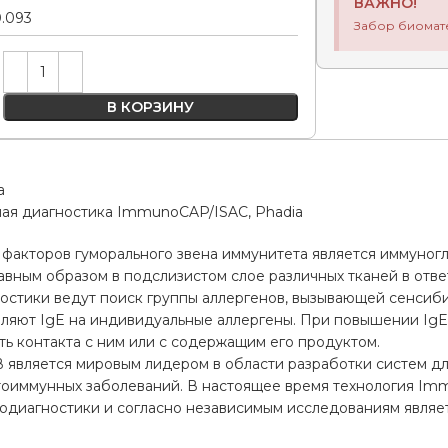
ВАЖНО!
0.093
Забор биомат
Alternative:
В КОРЗИНУ
а
ая диагностика ImmunoCAP/ISAC, Phadia
факторов гуморального звена иммунитета является иммуногло
вным образом в подслизистом слое различных тканей в отве
остики ведут поиск группы аллергенов, вызывающей сенсиби
вляют IgE на индивидуальные аллергены. При повышении IgE
ь контакта с ним или с содержащим его продуктом.
 является мировым лидером в области разработки систем для
утоиммунных заболеваний. В настоящее время технология I
одиагностики и согласно независимым исследованиям являе