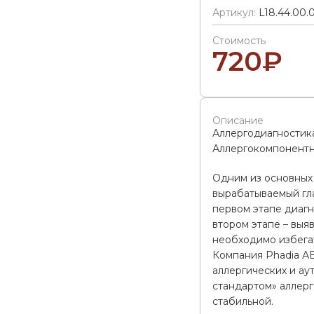
Артикул:
L18.44.00.
Стоимость
720
₽
Описание
Аллергодиагностик
Аллергокомпонентн
Одним из основных 
вырабатываемый гла
первом этапе диагн
втором этапе – выя
необходимо избегат
Компания Phadia АВ
аллергических и а
стандартом» аллерг
стабильной.