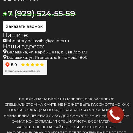
+7 (929) 524-55-59
Принимаем звонки круглосуточно
Заказать звонок
Пишите:
laboratory.balashiha@yandex.ru
Наши адреса:
Балашиха, ул. Карбышева, д. 1, кв./оф.173
Балашиха, ул. Яганова, д. 8, помещ. 1800
НАПОМИНАЕМ ВАМ, ЧТО МНЕНИЕ, ВЫСКАЗАННОЕ
СПЕЦИАЛИСТОМ НА САЙТЕ, НЕ МОЖЕТ БЫТЬ РАССМОТРЕНО КАК
ПОСТАНОВКА ДИАГНОЗА, НЕ ЯВЛЯЕТСЯ ОСНОВАНИЕМ ДЛЯ
НАЗНАЧЕНИЙ ЛЕЧЕНИЯ ЛИБО ДЛЯ САМОЛЕЧЕНИЯ. НЕОБХОДИМА
ОЧНАЯ КОНСУЛЬТАЦИЯ СПЕЦИАЛИСТА. ВСЕ МАТЕРИАЛЫ,
РАЗМЕЩЕННЫЕ НА САЙТЕ, НОСЯТ ИСКЛЮЧИТЕЛЬНО
ИНФОРМАЦИОННЫЙ ХАРАКТЕР. ПРЕДЛОЖЕНИЕ НЕ ЯВЛЯЕТСЯ