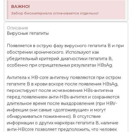
ВАЖНО!
Забор биоматериала оплачивается отдельно!
Описание
Вирусные гепатиты
Появляется в острую фазу вирусного гепатита В и при
обострении хронического. Используют как
убедительный критерий диагностики гепатита В,
особенно при отрицательных результатах HBsАg.
Антитела к HB-core антигену появляются при остром
гепатите В в крови вскоре после появления HBsAg,
персистируют после исчезновения HBs-антигена
перед появлением анти-HBs-антител и сохраняются
длительное время после выздоровления (при HBV-
инфекции они самые «долгоживущие» и могут
обнаруживаться пожизненно). В отсутствие
информации о других маркёрах гепатита В, наличие
анти-HBcore позволяет предположить, что человек