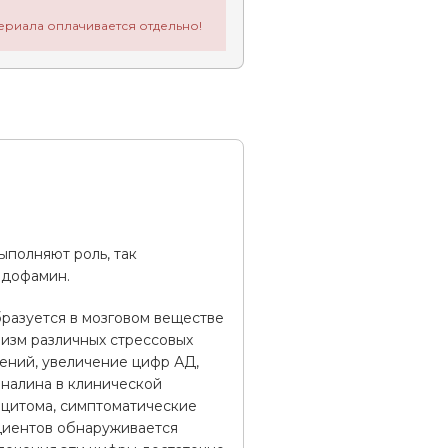
ериала оплачивается отдельно!
ыполняют роль, так
 дофамин.
разуется в мозговом веществе
низм различных стрессовых
щений, увеличение цифр АД,
налина в клинической
оцитома, симптоматические
циентов обнаруживается