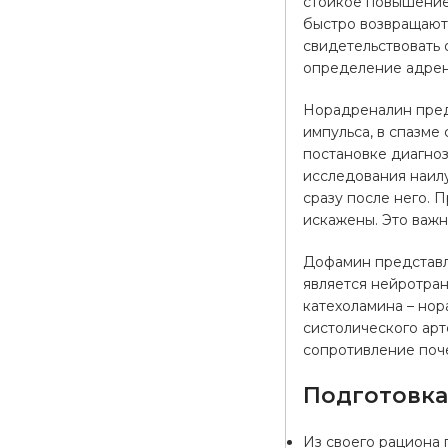
стойкое повышение
быстро возвращают
свидетельствовать
определение адрен
Норадреналин пред
импульса, в спазме
постановке диагно
исследования наил
сразу после него. 
искажены. Это важн
Дофамин представл
является нейротра
катехоламина – но
систолического ар
сопротивление поче
Подготовк
Из своего рациона п