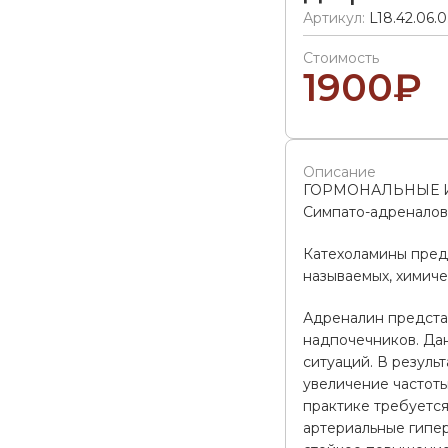
Артикул:
L18.42.06.0
Стоимость
1900
₽
Описание
ГОРМОНАЛЬНЫЕ 
Симпато-адреналов
Катехоламины предс
называемых, химиче
Адреналин предста
надпочечников. Дан
ситуаций. В резуль
увеличение частот
практике требуется
артериальные гипе