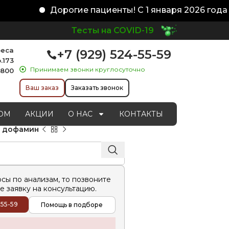
Дорогие пациенты! С 1 января 2026 года и
Тесты на COVID-19
реса
+7 (929) 524-55-59
.173
Принимаем звонки круглосуточно
1800
Ваш заказ
Заказать звонок
ОМ
АКЦИИ
О НАС
КОНТАКТЫ
, дофамин
осы по анализам, то позвоните
е заявку на консультацию.
-55-59
Помощь в подборе