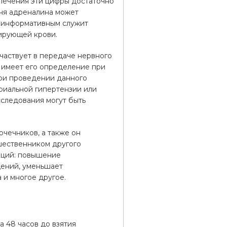
лечения эти цифры достаточно
вня адреналина может
е информативным служит
ирующей крови.
частвует в передаче нервного
е имеет его определение при
При проведении данного
риальной гипертензии или
сследования могут быть
чечников, а также он
шественником другого
кций: повышение
щений, уменьшает
 и многое другое.
а 48 часов до взятия