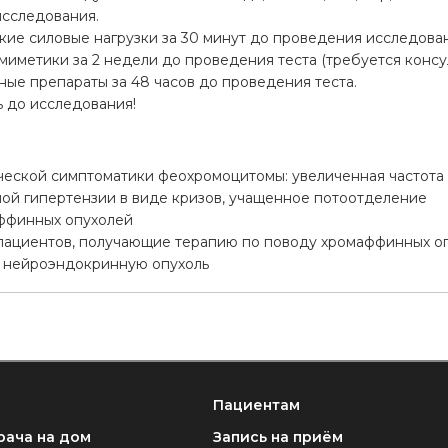
исследования.
ие силовые нагрузки за 30 минут до проведения исследова
иметики за 2 недели до проведения теста (требуется консул
ые препараты за 48 часов до проведения теста.
 до исследования!
ческой симптоматики феохромоцитомы: увеличенная частота
ной гипертензии в виде кризов, учащенное потоотделение
ффинных опухолей
ациентов, получающие терапию по поводу хромаффинных о
 нейроэндокринную опухоль
Пациентам
рача на дом
Запись на приём