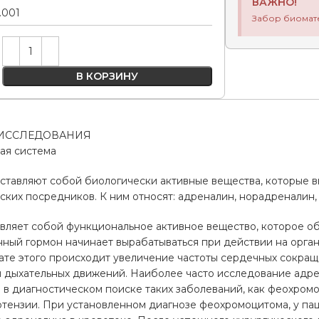
ВАЖНО!
.001
Забор биомат
Alternative:
В КОРЗИНУ
ИССЛЕДОВАНИЯ
ая система
тавляют собой биологически активные вещества, которые в
ских посредников. К ним относят: адреналин, норадреналин,
вляет собой функциональное активное вещество, которое об
ный гормон начинает вырабатываться при действии на орга
тате этого происходит увеличение частоты сердечных сокра
ы дыхательных движений. Наиболее часто исследование адре
 в диагностическом поиске таких заболеваний, как феохром
ртензии. При установленном диагнозе феохромоцитома, у па