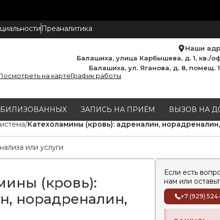
циальности
Преаналитика
Наши ад
Балашиха, улица Карбышева, д. 1, кв./оф
Балашиха, ул. Яганова, д. 8, помещ. 
Посмотреть на карте
График работы
МОБИЛИЗОВАННЫХ
ЗАПИСЬ НА ПРИЁМ
ВЫЗОВ НА Д
система
Катехоламины (кровь): адреналин, норадреналин
Если есть вопр
мины (кровь):
нам или оставьт
н, норадреналин,
+7 (929) 524