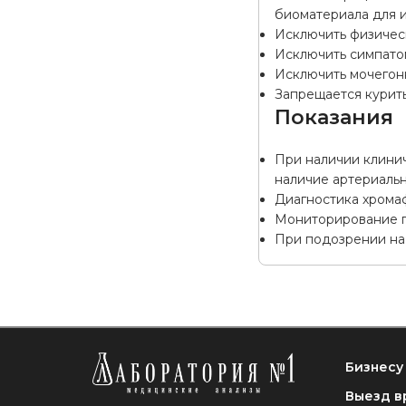
биоматериала для 
Исключить физическ
Исключить симпатом
Исключить мочегонн
Запрещается курить
Показания
При наличии клини
наличие артериаль
Диагностика хрома
Мониторирование п
При подозрении на
Бизнесу
Выезд в