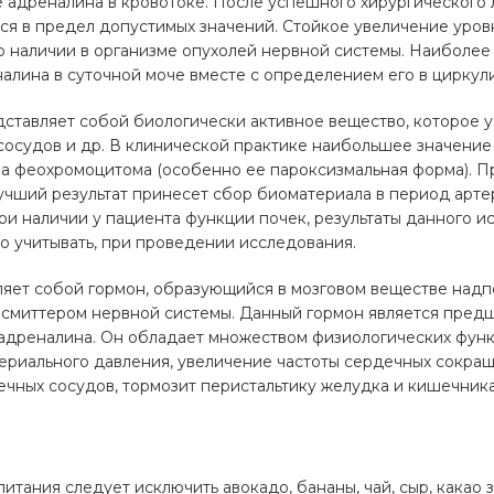
 адреналина в кровотоке. После успешного хирургического 
ся в предел допустимых значений. Стойкое увеличение уро
 о наличии в организме опухолей нервной системы. Наиболе
алина в суточной моче вместе с определением его в циркул
ставляет собой биологически активное вещество, которое у
 сосудов и др. В клинической практике наибольшее значени
за феохромоцитома (особенно ее пароксизмальная форма). 
учший результат принесет сбор биоматериала в период арте
При наличии у пациента функции почек, результаты данного и
о учитывать, при проведении исследования.
яет собой гормон, образующийся в мозговом веществе надпо
нсмиттером нервной системы. Данный гормон является пред
радреналина. Он обладает множеством физиологических фун
териального давления, увеличение частоты сердечных сокра
чных сосудов, тормозит перистальтику желудка и кишечника
а
итания следует исключить авокадо, бананы, чай, сыр, какао з