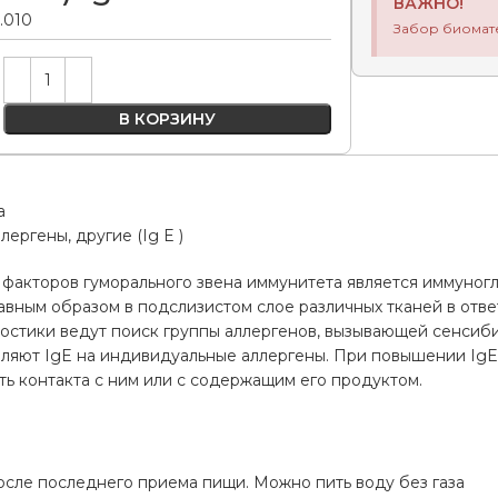
ВАЖНО!
0.010
Забор биомат
Alternative:
В КОРЗИНУ
а
ергены, другие (Ig E )
факторов гуморального звена иммунитета является иммуногло
вным образом в подслизистом слое различных тканей в отве
остики ведут поиск группы аллергенов, вызывающей сенсиби
вляют IgE на индивидуальные аллергены. При повышении IgE
ь контакта с ним или с содержащим его продуктом.
а
осле последнего приема пищи. Можно пить воду без газа