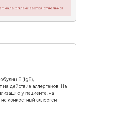
ериала оплачивается отдельно!
булин Е (IgE),
т на действие аллергенов. На
лизацию у пациента, на
 на конкретный аллерген