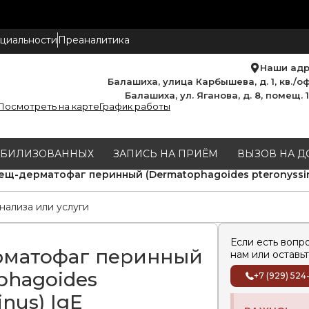
циальности
Преаналитика
Наши ад
Балашиха, улица Карбышева, д. 1, кв./оф
Балашиха, ул. Яганова, д. 8, помещ. 
Посмотреть на карте
График работы
МОБИЛИЗОВАННЫХ
ЗАПИСЬ НА ПРИЁМ
ВЫЗОВ НА Д
ещ-дерматофаг перинный (Dermatophagoides pteronyssin
Если есть вопр
рматофаг перинный
нам или оставьт
phagoides
+7 (929) 524
inus) IgE