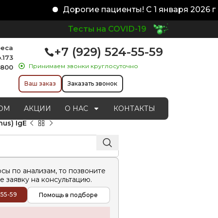
Дорогие пациенты! С 1 января 2026 го
Тесты на COVID-19
реса
+7 (929) 524-55-59
.173
Принимаем звонки круглосуточно
1800
Ваш заказ
Заказать звонок
ОМ
АКЦИИ
О НАС
КОНТАКТЫ
us) IgE
осы по анализам, то позвоните
е заявку на консультацию.
-55-59
Помощь в подборе