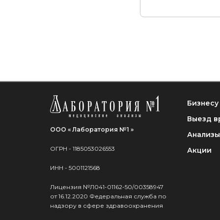
Бизнесу
Выезд в
ООО « Лаборатория №1 »
Анализы
ОГРН - 1185053026553
Акции
ИНН - 5001121568
Лицензия №Л041-01162-50/00358947
от 16.12.2020 Федеральная служба по
надзору в сфере здравоохранения