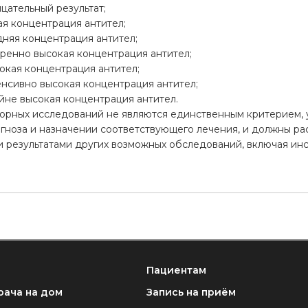
ицательный результат;
кая концентрация антител;
едняя концентрация антител;
меренно высокая концентрация антител;
сокая концентрация антител;
енсивно высокая концентрация антител;
айне высокая концентрация антител.
торных исследований не являются единственным критерием,
гноза и назначении соответствующего лечения, и должны ра
и результатами других возможных обследований, включая ин
Пациентам
рача на дом
Запись на приём