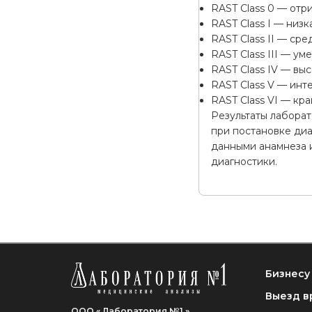
RAST Class 0 — отр
RAST Class I — низ
RAST Class II — ср
RAST Class III — у
RAST Class IV — вы
RAST Class V — инт
RAST Class VI — кр
Результаты лабора
при постановке диа
данными анамнеза 
диагностики.
Бизнесу
Выезд в
ООО « Лаборатория №1 »