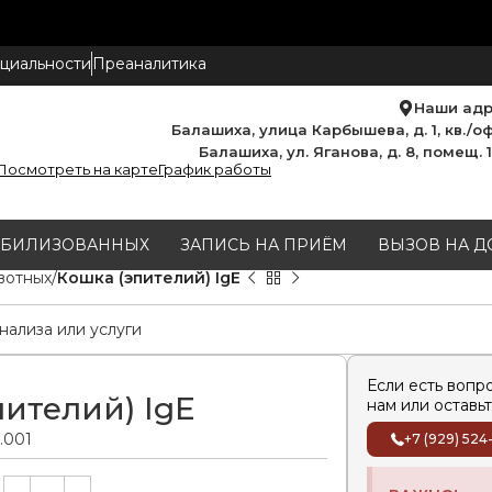
циальности
Преаналитика
Наши ад
Балашиха, улица Карбышева, д. 1, кв./оф
Балашиха, ул. Яганова, д. 8, помещ. 
Посмотреть на карте
График работы
МОБИЛИЗОВАННЫХ
ЗАПИСЬ НА ПРИЁМ
ВЫЗОВ НА Д
вотных
Кошка (эпителий) IgE
Если есть вопр
пителий) IgE
нам или оставьт
0.001
+7 (929) 524
Alternative: