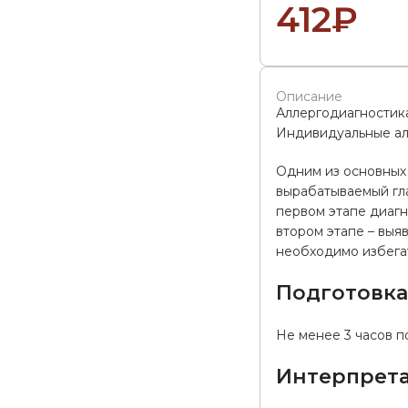
412
₽
Описание
Аллергодиагностик
Индивидуальные ал
Одним из основных 
вырабатываемый гла
первом этапе диагн
втором этапе – выя
необходимо избегат
Подготовк
Не менее 3 часов п
Интерпрета