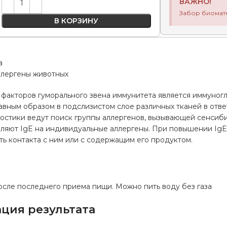
ВАЖНО!
Забор биомат
В КОРЗИНУ
а
лергены животных
факторов гуморального звена иммунитета является иммуногло
вным образом в подслизистом слое различных тканей в отве
остики ведут поиск группы аллергенов, вызывающей сенсиби
вляют IgE на индивидуальные аллергены. При повышении IgE
ь контакта с ним или с содержащим его продуктом.
а
осле последнего приема пищи. Можно пить воду без газа
ция результата