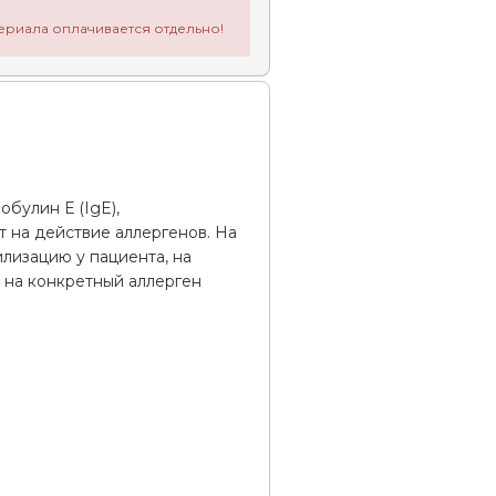
ериала оплачивается отдельно!
булин Е (IgE),
т на действие аллергенов. На
лизацию у пациента, на
 на конкретный аллерген