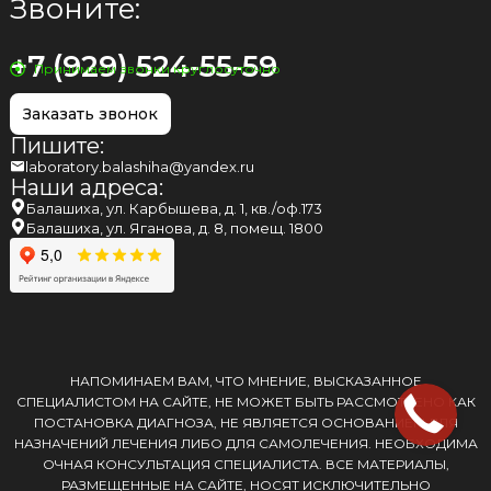
Звоните:
+7 (929) 524-55-59
Принимаем звонки круглосуточно
Заказать звонок
Пишите:
laboratory.balashiha@yandex.ru
Наши адреса:
Балашиха, ул. Карбышева, д. 1, кв./оф.173
Балашиха, ул. Яганова, д. 8, помещ. 1800
НАПОМИНАЕМ ВАМ, ЧТО МНЕНИЕ, ВЫСКАЗАННОЕ
СПЕЦИАЛИСТОМ НА САЙТЕ, НЕ МОЖЕТ БЫТЬ РАССМОТРЕНО КАК
ПОСТАНОВКА ДИАГНОЗА, НЕ ЯВЛЯЕТСЯ ОСНОВАНИЕМ ДЛЯ
НАЗНАЧЕНИЙ ЛЕЧЕНИЯ ЛИБО ДЛЯ САМОЛЕЧЕНИЯ. НЕОБХОДИМА
ОЧНАЯ КОНСУЛЬТАЦИЯ СПЕЦИАЛИСТА. ВСЕ МАТЕРИАЛЫ,
РАЗМЕЩЕННЫЕ НА САЙТЕ, НОСЯТ ИСКЛЮЧИТЕЛЬНО