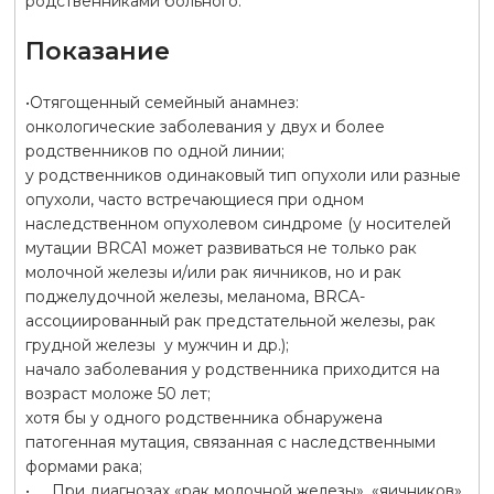
родственниками больного.
Показание
•Отягощенный семейный анамнез:
онкологические заболевания у двух и более
родственников по одной линии;
у родственников одинаковый тип опухоли или разные
опухоли, часто встречающиеся при одном
наследственном опухолевом синдроме (у носителей
мутации BRCA1 может развиваться не только рак
молочной железы и/или рак яичников, но и рак
поджелудочной железы, меланома, BRCA-
ассоциированный рак предстательной железы, рак
грудной железы у мужчин и др.);
начало заболевания у родственника приходится на
возраст моложе 50 лет;
хотя бы у одного родственника обнаружена
патогенная мутация, связанная с наследственными
формами рака;
• При диагнозах «рак молочной железы», «яичников»,