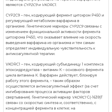
являются
CYP
2
C
9
и
VKORC1
.
CYP2C9 – ген, кодирующий фермент цитохром Р450 и
регулирующий метаболизм варфарина в
организме. Генетические маркеры
CYP2C9
связаны с
изменением функциональной активности фермента
цитохрома P450, что оказывает влияние на скорость
выведения варфарина из организма и тем самым
определяет индивидуальную чувствительность к
антикоагулянтной терапии.
VKORC1 – ген, кодирующий субъединицу 1 комплекса
эпоксидредуктаза – витамин К – основного фермента
цикла витамина К. Варфарин действует, блокируя
работу этого фермента, – таким образом
осуществляется антикоагулянтный эффект (за счет
ингибирования процесса активации факторов
свертывания). Генетический маркер
VKORC1
C(-1639)T
связан со скоростью синтеза и, соответственно, с
концентрацией фермента в клетке; на