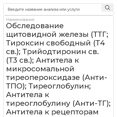
Наименование
Обследование
щитовидной железы (ТТГ;
Тироксин свободный (Т4
св.); Трийодтиронин св.
(Т3 св.); Антитела к
микросомальной
тиреопероксидазе (Анти-
ТПО); Тиреоглобулин;
Антитела к
тиреоглобулину (Анти-ТГ);
Антитела к рецепторам