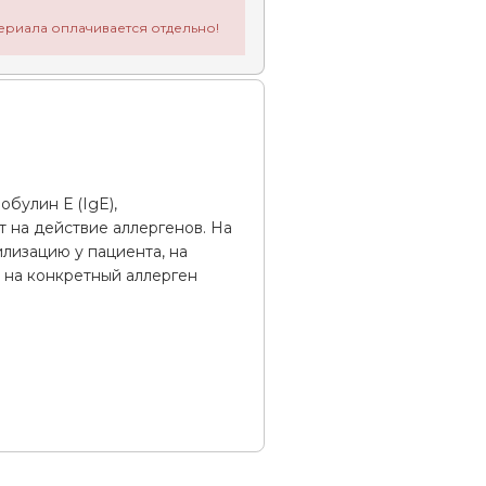
ериала оплачивается отдельно!
булин Е (IgE),
т на действие аллергенов. На
лизацию у пациента, на
 на конкретный аллерген