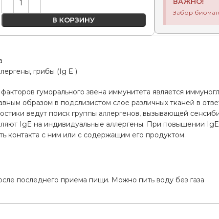
ВАЖНО!
Забор биомат
В КОРЗИНУ
а
ергены, грибы (Ig E )
факторов гуморального звена иммунитета является иммуногло
вным образом в подслизистом слое различных тканей в отве
остики ведут поиск группы аллергенов, вызывающей сенсиби
вляют IgE на индивидуальные аллергены. При повышении IgE
ь контакта с ним или с содержащим его продуктом.
а
осле последнего приема пищи. Можно пить воду без газа