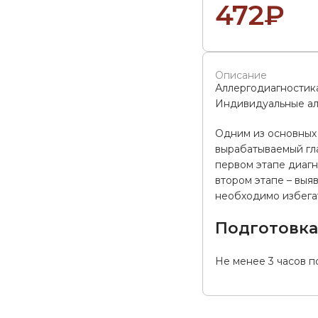
472
₽
Описание
Аллергодиагностик
Индивидуальные алл
Одним из основных 
вырабатываемый гла
первом этапе диагн
втором этапе – выя
необходимо избегат
Подготовк
Не менее 3 часов п