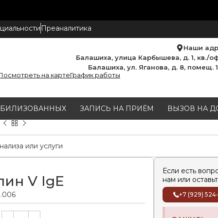
циальности
Преаналитика
Наши ад
Балашиха, улица Карбышева, д. 1, кв./оф
Балашиха, ул. Яганова, д. 8, помещ. 
Посмотреть на карте
График работы
МОБИЛИЗОВАННЫХ
ЗАПИСЬ НА ПРИЁМ
ВЫЗОВ НА Д
Если есть вопр
ин V IgE
нам или оставьт
0.006
+7 (929) 524
Alternative: