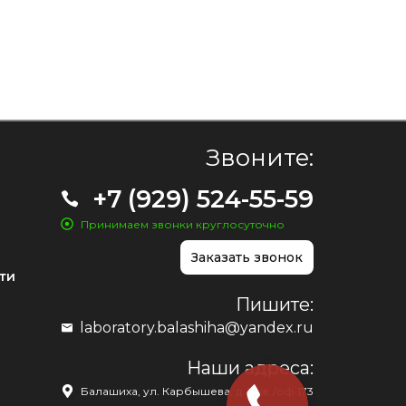
Звоните:
+7 (929) 524-55-59
Принимаем звонки круглосуточно
Заказать звонок
ти
Пишите:
laboratory.balashiha@yandex.ru
Наши адреса:
Балашиха, ул. Карбышева, д. 1, кв./оф.173