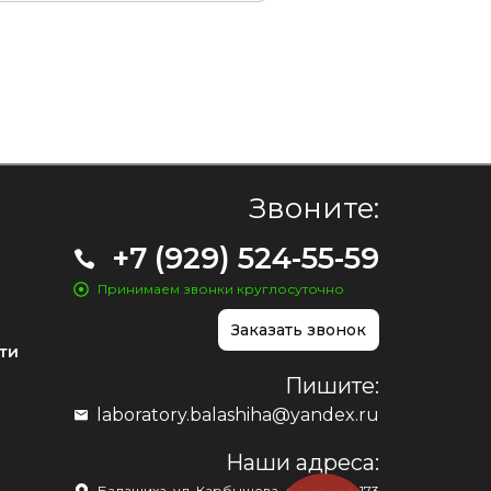
Звоните:
+7 (929) 524-55-59
Принимаем звонки круглосуточно
Заказать звонок
ти
Пишите:
laboratory.balashiha@yandex.ru
Наши адреса:
Балашиха, ул. Карбышева, д. 1, кв./оф.173