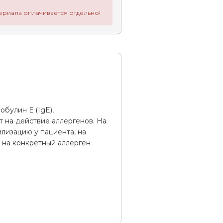
ериала оплачивается отдельно!
булин Е (IgE),
т на действие аллергенов. На
лизацию у пациента, на
 на конкретный аллерген