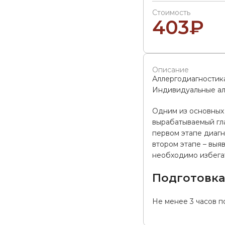
Стоимость
403
₽
Описание
Аллергодиагностик
Индивидуальные алл
Одним из основных 
вырабатываемый гла
первом этапе диагн
втором этапе – выя
необходимо избегат
Подготовк
Не менее 3 часов п