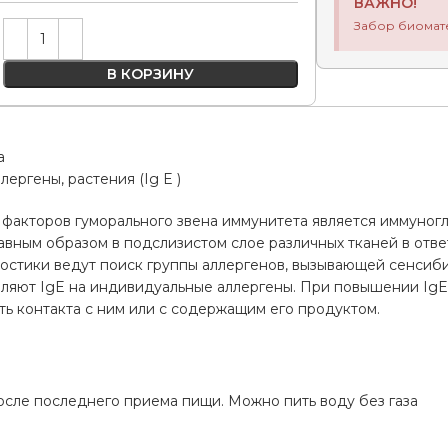
ВАЖНО!
Забор биомат
Alternative:
В КОРЗИНУ
а
ергены, растения (Ig E )
факторов гуморального звена иммунитета является иммуногло
вным образом в подслизистом слое различных тканей в отве
остики ведут поиск группы аллергенов, вызывающей сенсиби
вляют IgE на индивидуальные аллергены. При повышении IgE
ь контакта с ним или с содержащим его продуктом.
а
осле последнего приема пищи. Можно пить воду без газа