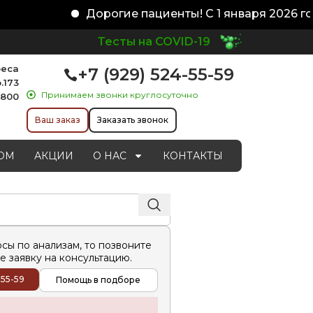
Дорогие пациенты! С 1 января 2026 го
Тесты на COVID-19
реса
+7 (929) 524-55-59
.173
Принимаем звонки круглосуточно
1800
Ваш заказ
Заказать звонок
ОМ
АКЦИИ
О НАС
КОНТАКТЫ
осы по анализам, то позвоните
е заявку на консультацию.
-55-59
Помощь в подборе