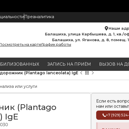
циальности
Преаналитика
Наши ад
Балашиха, улица Карбышева, д. 1, кв./оф
Балашиха, ул. Яганова, д. 8, помещ. 
Посмотреть на карте
График работы
МОБИЛИЗОВАННЫХ
ЗАПИСЬ НА ПРИЁМ
ВЫЗОВ НА Д
дорожник (Plantago lanceolata) IgE
Если есть вопр
ик (Plantago
нам или оставьт
) IgE
+7 (929) 524
.030