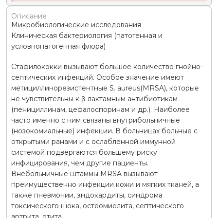
Описание
Микробиологические исследования
Клиническая бактериология (патогенная и
условнопатогенная флора)
Стафилококки вызывают большое количество гнойно-
септических инфекций. Особое значение имеют
метициллинорезистентные S. aureus(MRSA), которые
не чувствительны к β-лактамным антибиотикам
(пенициллинам, цефалоспоринам и др.). Наиболее
часто именно с ним связаны внутрибольничные
(нозокомиальные) инфекции. В больницах больные с
открытыми ранами и с ослабленной иммунной
системой подвергаются большему риску
инфицирования, чем другие пациенты.
Внебольничные штаммы MRSA вызывают
преимущественно инфекции кожи и мягких тканей, а
также пневмонии, эндокардиты, синдрома
токсического шока, остеомиелита, септического
артрита, отита.